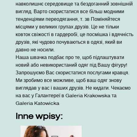
навколишнє середовище та бездоганний зовнішній
вигляд. Варто скористатися все більш модними
тенденціями переодягання, т. зв Поміняйтеся
місцями у великих групах друзів. Це не тільки
ковток свіжості в гардеробі, це посмішка і вдячність
друзів, які чудово почуваються в одязі, який ви
давно не носили.
Наша швачка подбає про те, щоб підлаштувати
новий або невикористаний одяг під Вашу фігуру!
Запрошуємо Вас скористатися послугами кравця.
Ми зробимо все можливе, щоб ваш одяг знову
виглядав у вас і ваших друзів. Не кидати. Чекаємо
на вас у Галантереї в Galeria Krakowska та
Galeria Katowicka
Inne wpisy: