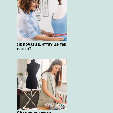
Як почати шиття? Це так
важко?
Сім причин шити