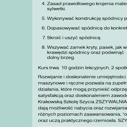
Zasad prawidłowego krojenia materi
sylwetki.
Wykonywać konstrukcję spódnicy 
Dopasowywać spódnicę do konkre
Skroić i uszyć spódnicę.
Wszywać zamek kryty, pasek, jak wy
krawędzi spódnicy oraz podwinąć
dolny brzeg.
Kurs trwa 10 godzin lekcyjnych, 2 spot
Rozwijanie i doskonalenie umiejętności
maszynowe i ręczne pozwala na zupełni
działania, które mogą przynieść odprzę
satysfakcją oraz doskonaleniem zawo
Krakowską Szkolę Szycia ZSZYWALNIA wa
dają możliwość nabycia oraz rozwijania
różnych poziomach zaawansowania, „o
oraz uczą praktycznego rzemiosła. SZ