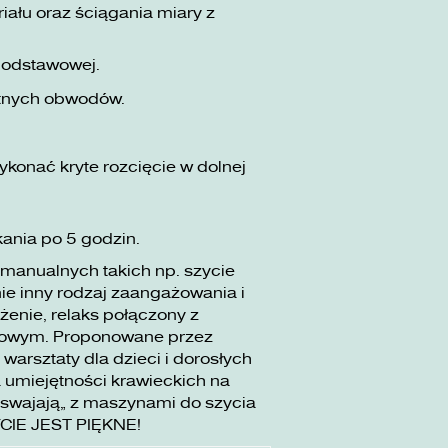
ału oraz ściągania miary z
podstawowej.
tnych obwodów.
konać kryte rozcięcie w dolnej
kania po 5 godzin.
 manualnych takich np. szycie
e inny rodzaj zaangażowania i
żenie, relaks połączony z
dowym. Proponowane przez
rsztaty dla dzieci i dorosłych
 umiejętności krawieckich na
swajają” z maszynami do szycia
YCIE JEST PIĘKNE!