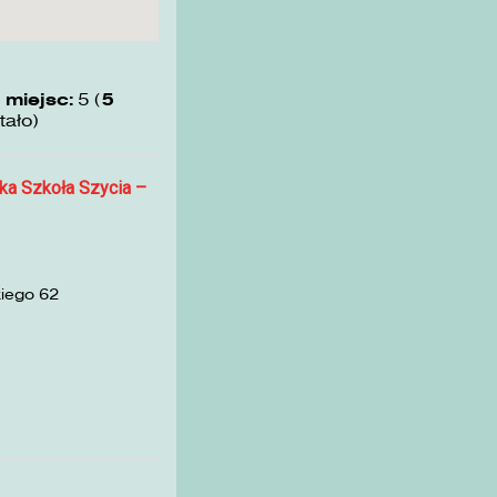
 miejsc:
5 (
5
tało)
ka Szkoła Szycia –
kiego 62