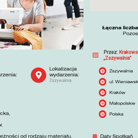
Łączna liczba
Pozos
Przez:
Krakows
„Zszywalnia”
Lokalizacja
Zszywalnia
rzenia:
wydarzenia:
Zszywalnia
ul. Wieniaws
Kraków
Małopolskie
cka,
Polska
w,
żności od rodzaju materiału,
Daty Spotkań