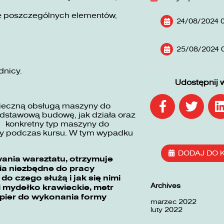
nie poszczególnych elementów,
24/08/2024 
25/08/2024 
dnicy.
Udostępnij 
pieczną obsługą maszyny do
odstawową budowę, jak działa oraz
ć konkretny typ maszyny do
any podczas kursu. W tym wypadku
DODAJ DO 
wania warsztatu, otrzymuje
ia niezbędne do pracy
do czego służą i jak się nimi
Archives
 i mydełko krawieckie, metr
papier do wykonania formy
marzec 2022
luty 2022