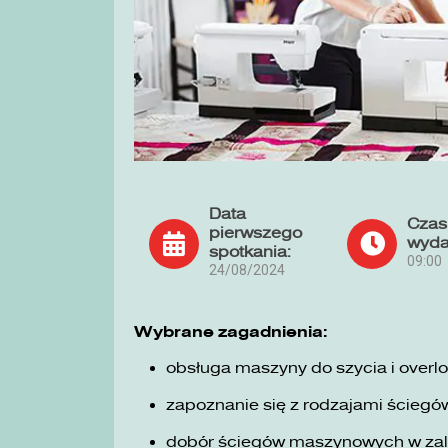
Data
Czas
pierwszego
wyda
spotkania:
09:00
24/08/2024
Wybrane zagadnienia:
obsługa maszyny do szycia i overlo
zapoznanie się z rodzajami ściegó
dobór ściegów maszynowych w zale