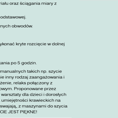
ału oraz ściągania miary z
podstawowej.
tnych obwodów.
konać kryte rozcięcie w dolnej
kania po 5 godzin.
 manualnych takich np. szycie
e inny rodzaj zaangażowania i
żenie, relaks połączony z
dowym. Proponowane przez
rsztaty dla dzieci i dorosłych
 umiejętności krawieckich na
swajają” z maszynami do szycia
YCIE JEST PIĘKNE!