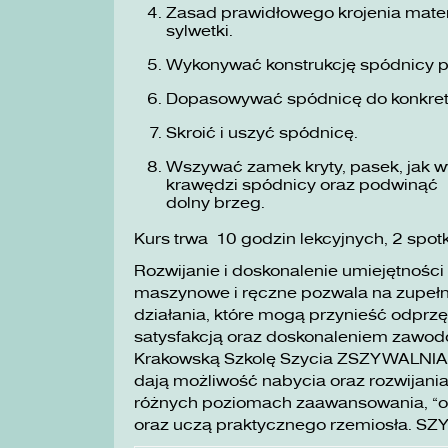
Zasad prawidłowego krojenia materi
sylwetki.
Wykonywać konstrukcję spódnicy 
Dopasowywać spódnicę do konkre
Skroić i uszyć spódnicę.
Wszywać zamek kryty, pasek, jak wy
krawędzi spódnicy oraz podwinąć
dolny brzeg.
Kurs trwa 10 godzin lekcyjnych, 2 spot
Rozwijanie i doskonalenie umiejętności
maszynowe i ręczne pozwala na zupełni
działania, które mogą przynieść odprzę
satysfakcją oraz doskonaleniem zawo
Krakowską Szkolę Szycia ZSZYWALNIA wa
dają możliwość nabycia oraz rozwijania
różnych poziomach zaawansowania, „o
oraz uczą praktycznego rzemiosła. SZ