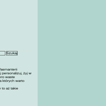
Pasmanterii
 personalizuj, żyj w
ero waste
 których warto
 to aż takie