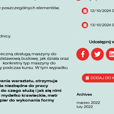
nie poszczególnych elementów,
12/10/2024 0
13/10/2024 0
dnicy.
Udostępnij 
pieczną obsługą maszyny do
odstawową budowę, jak działa oraz
ć konkretny typ maszyny do
any podczas kursu. W tym wypadku
DODAJ DO 
wania warsztatu, otrzymuje
ia niezbędne do pracy
do czego służą i jak się nimi
Archives
 i mydełko krawieckie, metr
papier do wykonania formy
marzec 2022
luty 2022