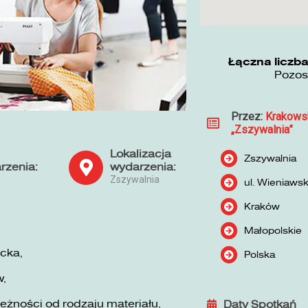
Łączna liczba
Pozos
Przez:
Krakows
„Zszywalnia”
Lokalizacja
Zszywalnia
rzenia:
wydarzenia:
Zszywalnia
ul. Wieniaws
Kraków
Małopolskie
cka,
Polska
w,
żności od rodzaju materiału,
Daty Spotkań