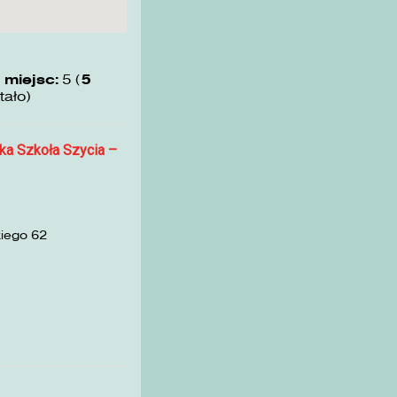
 miejsc:
5 (
5
tało)
ka Szkoła Szycia –
kiego 62