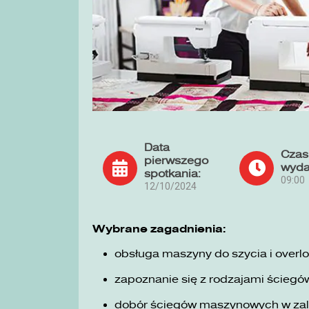
Data
Czas
pierwszego
wyda
spotkania:
09:00
12/10/2024
Wybrane zagadnienia:
obsługa maszyny do szycia i overlo
zapoznanie się z rodzajami ściegó
dobór ściegów maszynowych w zale