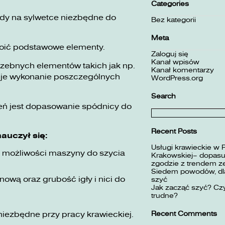
Categories
dy na sylwetce niezbędne do
Bez kategorii
Meta
kroić podstawowe elementy.
Zaloguj się
Kanał wpisów
rzebnych elementów takich jak np.
Kanał komentarzy
uje wykonanie poszczególnych
WordPress.org
Search
ń jest dopasowanie spódnicy do
Szukaj:
Recent Posts
auczył się:
Usługi krawieckie w 
ć możliwości maszyny do szycia
Krakowskiej– dopasuj
zgodzie z trendem z
Siedem powodów, dla
wą oraz grubość igły i nici do
szyć
Jak zacząć szyć? Czy
trudne?
Recent Comments
niezbędne przy pracy krawieckiej.