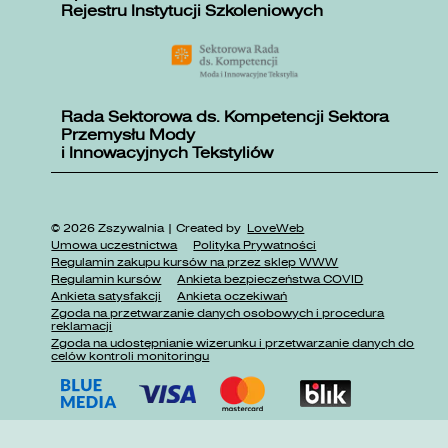
Rejestru Instytucji Szkoleniowych
Rada Sektorowa ds. Kompetencji Sektora
Przemysłu Mody
i Innowacyjnych Tekstyliów
© 2026 Zszywalnia | Created by
LoveWeb
Umowa uczestnictwa
Polityka Prywatności
Regulamin zakupu kursów na przez sklep WWW
Regulamin kursów
Ankieta bezpieczeństwa COVID
Ankieta satysfakcji
Ankieta oczekiwań
Zgoda na przetwarzanie danych osobowych i procedura
reklamacji
Zgoda na udostępnianie wizerunku i przetwarzanie danych do
celów kontroli monitoringu