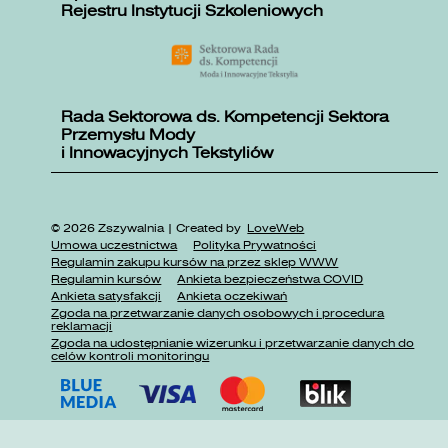
Rejestru Instytucji Szkoleniowych
Rada Sektorowa ds. Kompetencji Sektora
Przemysłu Mody
i Innowacyjnych Tekstyliów
© 2026 Zszywalnia | Created by
LoveWeb
Umowa uczestnictwa
Polityka Prywatności
Regulamin zakupu kursów na przez sklep WWW
Regulamin kursów
Ankieta bezpieczeństwa COVID
Ankieta satysfakcji
Ankieta oczekiwań
Zgoda na przetwarzanie danych osobowych i procedura
reklamacji
Zgoda na udostępnianie wizerunku i przetwarzanie danych do
celów kontroli monitoringu