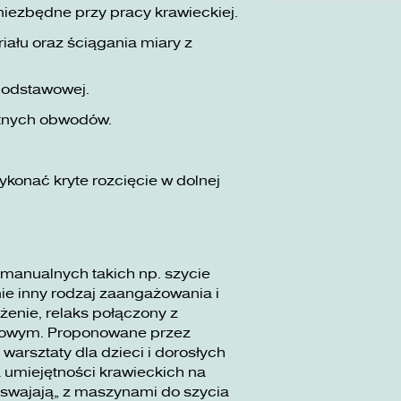
niezbędne przy pracy krawieckiej.
ału oraz ściągania miary z
podstawowej.
tnych obwodów.
konać kryte rozcięcie w dolnej
 manualnych takich np. szycie
e inny rodzaj zaangażowania i
żenie, relaks połączony z
dowym. Proponowane przez
rsztaty dla dzieci i dorosłych
 umiejętności krawieckich na
swajają” z maszynami do szycia