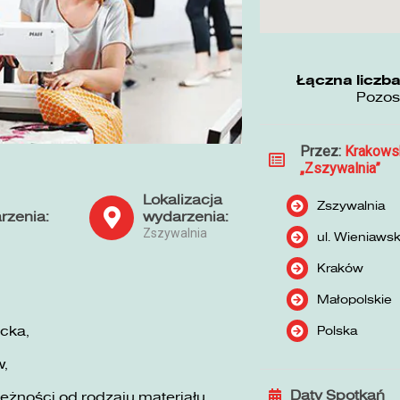
Łączna liczba
Pozos
Przez:
Krakows
„Zszywalnia”
Lokalizacja
Zszywalnia
rzenia:
wydarzenia:
Zszywalnia
ul. Wieniaws
Kraków
Małopolskie
Polska
cka,
w,
Daty Spotkań
żności od rodzaju materiału,