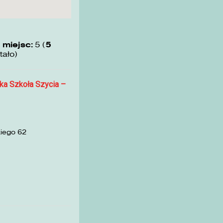
 miejsc:
5 (
5
tało)
ka Szkoła Szycia –
kiego 62