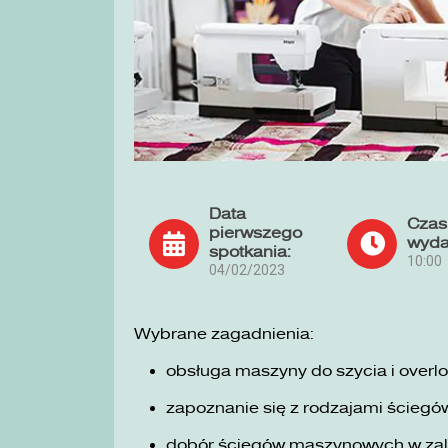
Data
Czas
pierwszego
wyda
spotkania:
10:00
04/02/2023
Wybrane zagadnienia:
obsługa maszyny do szycia i overlo
zapoznanie się z rodzajami ściegó
dobór ściegów maszynowych w zale