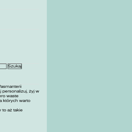
Pasmanterii
 personalizuj, żyj w
ero waste
 których warto
 to aż takie