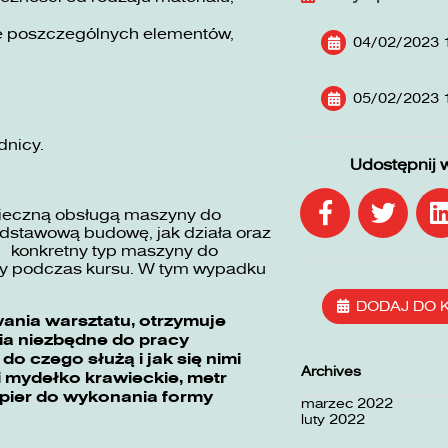
nie poszczególnych elementów,
04/02/2023 
05/02/2023 
dnicy.
Udostępnij 
pieczną obsługą maszyny do
odstawową budowę, jak działa oraz
ć konkretny typ maszyny do
any podczas kursu. W tym wypadku
DODAJ DO 
wania warsztatu, otrzymuje
ia niezbędne do pracy
do czego służą i jak się nimi
Archives
 i mydełko krawieckie, metr
papier do wykonania formy
marzec 2022
luty 2022