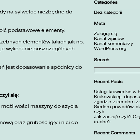
Categories
dy na sylwetce niezbędne do
Bez kategorii
Meta
kroić podstawowe elementy.
Zaloguj się
Kanał wpisów
rzebnych elementów takich jak np.
Kanał komentarzy
WordPress.org
uje wykonanie poszczególnych
Search
ń jest dopasowanie spódnicy do
Szukaj:
Recent Posts
Usługi krawieckie w 
zył się:
Krakowskiej– dopasuj
zgodzie z trendem z
ć możliwości maszyny do szycia
Siedem powodów, dla
szyć
Jak zacząć szyć? Czy
trudne?
wą oraz grubość igły i nici do
Recent Comments