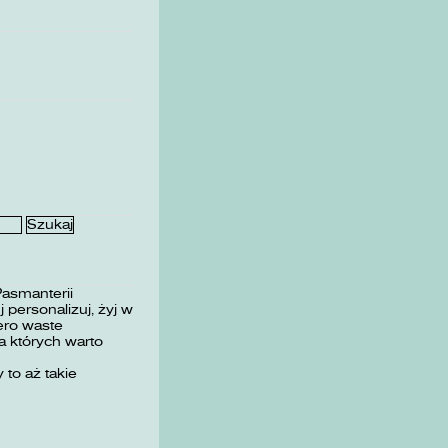
Pasmanterii
 personalizuj, żyj w
ero waste
 których warto
 to aż takie