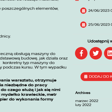
nie poszczególnych elementów,
24/06/2023 
25/06/2023 
dnicy.
Udostępnij 
pieczną obsługą maszyny do
odstawową budowę, jak działa oraz
ć konkretny typ maszyny do
any podczas kursu. W tym wypadku
DODAJ DO 
wania warsztatu, otrzymuje
ia niezbędne do pracy
do czego służą i jak się nimi
Archives
 i mydełko krawieckie, metr
papier do wykonania formy
marzec 2022
luty 2022