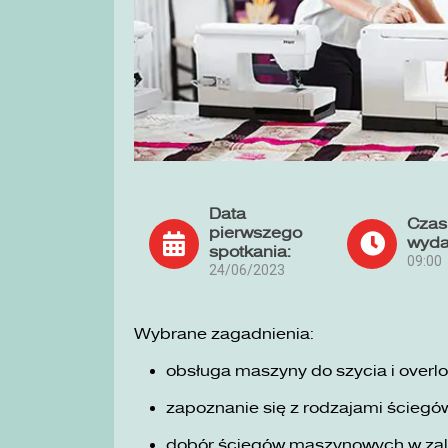
Data
Czas
pierwszego
wyda
spotkania:
09:00
24/06/2023
Wybrane zagadnienia:
obsługa maszyny do szycia i overlo
zapoznanie się z rodzajami ściegó
dobór ściegów maszynowych w zale