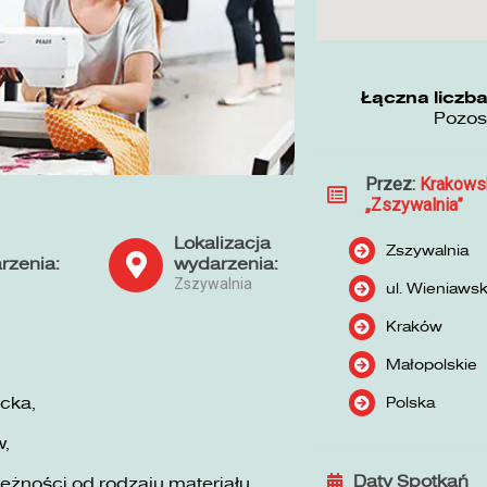
Łączna liczba
Pozos
Przez:
Krakows
„Zszywalnia”
Lokalizacja
Zszywalnia
rzenia:
wydarzenia:
Zszywalnia
ul. Wieniaws
Kraków
Małopolskie
Polska
cka,
w,
Daty Spotkań
żności od rodzaju materiału,