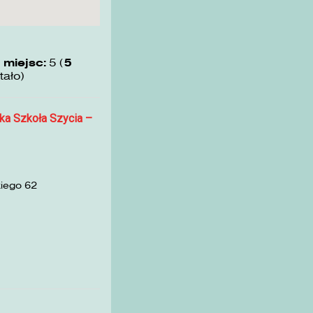
 miejsc:
5 (
5
tało)
ka Szkoła Szycia –
kiego 62