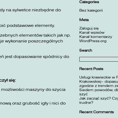
Categories
dy na sylwetce niezbędne do
Bez kategorii
Meta
kroić podstawowe elementy.
Zaloguj się
Kanał wpisów
rzebnych elementów takich jak np.
Kanał komentarzy
WordPress.org
uje wykonanie poszczególnych
Search
ń jest dopasowanie spódnicy do
Szukaj:
Recent Posts
Usługi krawieckie w 
zył się:
Krakowskiej– dopasuj
zgodzie z trendem z
ć możliwości maszyny do szycia
Siedem powodów, dla
szyć
Jak zacząć szyć? Czy
trudne?
wą oraz grubość igły i nici do
Recent Comments