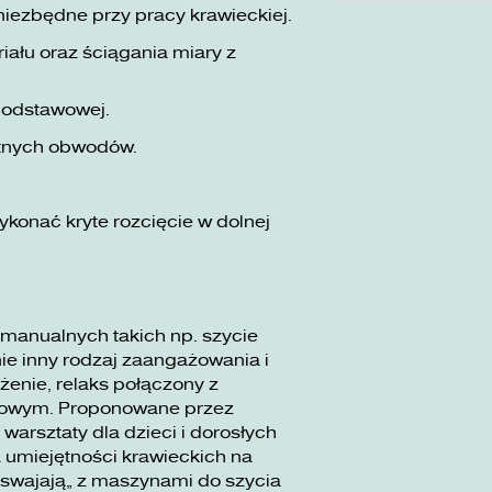
niezbędne przy pracy krawieckiej.
ału oraz ściągania miary z
podstawowej.
tnych obwodów.
konać kryte rozcięcie w dolnej
 manualnych takich np. szycie
e inny rodzaj zaangażowania i
żenie, relaks połączony z
dowym. Proponowane przez
rsztaty dla dzieci i dorosłych
 umiejętności krawieckich na
swajają” z maszynami do szycia