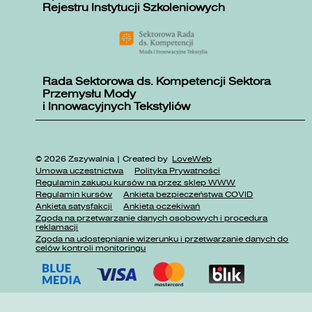
Rejestru Instytucji Szkoleniowych
Rada Sektorowa ds. Kompetencji Sektora
Przemysłu Mody
i Innowacyjnych Tekstyliów
© 2026 Zszywalnia | Created by
LoveWeb
Umowa uczestnictwa
Polityka Prywatności
Regulamin zakupu kursów na przez sklep WWW
Regulamin kursów
Ankieta bezpieczeństwa COVID
Ankieta satysfakcji
Ankieta oczekiwań
Zgoda na przetwarzanie danych osobowych i procedura
reklamacji
Zgoda na udostępnianie wizerunku i przetwarzanie danych do
celów kontroli monitoringu