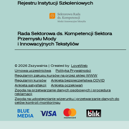
Rejestru Instytucji Szkoleniowych
Rada Sektorowa ds. Kompetencji Sektora
Przemysłu Mody
i Innowacyjnych Tekstyliów
© 2026 Zszywalnia | Created by
LoveWeb
Umowa uczestnictwa
Polityka Prywatności
Regulamin zakupu kursów na przez sklep WWW
Regulamin kursów
Ankieta bezpieczeństwa COVID
Ankieta satysfakcji
Ankieta oczekiwań
Zgoda na przetwarzanie danych osobowych i procedura
reklamacji
Zgoda na udostępnianie wizerunku i przetwarzanie danych do
celów kontroli monitoringu