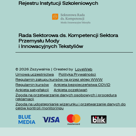
Rejestru Instytucji Szkoleniowych
Rada Sektorowa ds. Kompetencji Sektora
Przemysłu Mody
i Innowacyjnych Tekstyliów
© 2026 Zszywalnia | Created by
LoveWeb
Umowa uczestnictwa
Polityka Prywatności
Regulamin zakupu kursów na przez sklep WWW
Regulamin kursów
Ankieta bezpieczeństwa COVID
Ankieta satysfakcji
Ankieta oczekiwań
Zgoda na przetwarzanie danych osobowych i procedura
reklamacji
Zgoda na udostępnianie wizerunku i przetwarzanie danych do
celów kontroli monitoringu