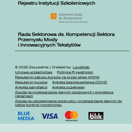
Rejestru Instytucji Szkoleniowych
Rada Sektorowa ds. Kompetencji Sektora
Przemysłu Mody
i Innowacyjnych Tekstyliów
© 2026 Zszywalnia | Created by
LoveWeb
Umowa uczestnictwa
Polityka Prywatności
Regulamin zakupu kursów na przez sklep WWW
Regulamin kursów
Ankieta bezpieczeństwa COVID
Ankieta satysfakcji
Ankieta oczekiwań
Zgoda na przetwarzanie danych osobowych i procedura
reklamacji
Zgoda na udostępnianie wizerunku i przetwarzanie danych do
celów kontroli monitoringu