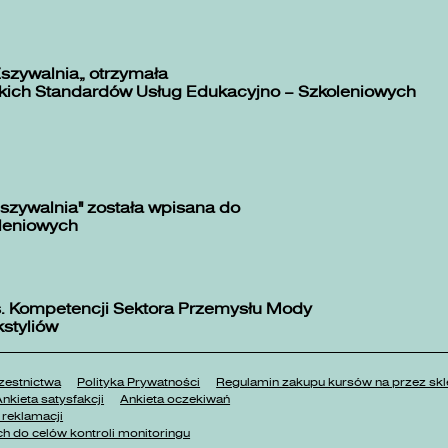
Zszywalnia” otrzymała
kich Standardów Usług Edukacyjno – Szkoleniowych
szywalnia" została wpisana do
oleniowych
. Kompetencji Sektora Przemysłu Mody
kstyliów
estnictwa
Polityka Prywatności
Regulamin zakupu kursów na przez 
nkieta satysfakcji
Ankieta oczekiwań
reklamacji
h do celów kontroli monitoringu