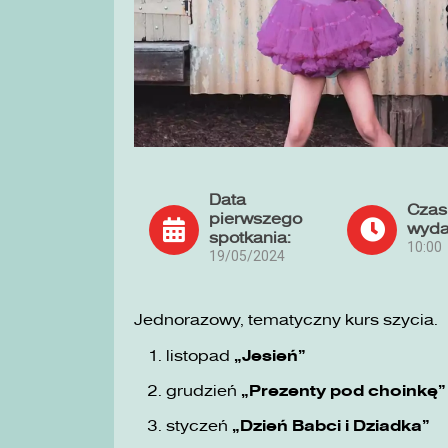
Data
Czas
pierwszego
wyda
spotkania:
10:00
19/05/2024
Jednorazowy, tematyczny kurs szycia.
listopad
„Jesień”
grudzień
„Prezenty pod choinkę”
styczeń
„Dzień Babci i Dziadka”