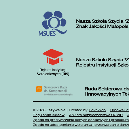
Nasza Szkoła Szycia „
Znak Jakości Małopols
Nasza Szkoła Szycia "Z
Rejestru Instytucji Szk
Rada Sektorowa ds
i Innowacyjnych Te
© 2026 Zszywalnia | Created by
LoveWeb
Umowa ucz
Regulamin kursów
Ankieta bezpieczeństwa COVID
A
Zgoda na przetwarzanie danych osobowych i procedura 
Zgoda na udostępnianie wizerunku i przetwarzanie danyc