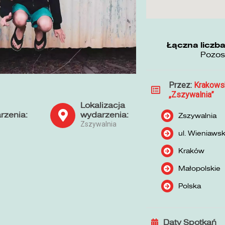
Łączna liczba
Pozos
Przez:
Krakows
„Zszywalnia”
Lokalizacja
rzenia:
wydarzenia:
Zszywalnia
Zszywalnia
ul. Wieniaws
Kraków
Małopolskie
Polska
Daty Spotkań