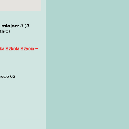
 miejsc:
3 (
3
tało)
ka Szkoła Szycia –
kiego 62