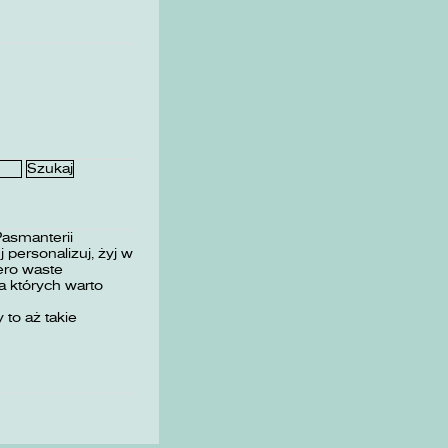
Pasmanterii
 personalizuj, żyj w
ero waste
 których warto
 to aż takie