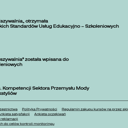
Zszywalnia” otrzymała
kich Standardów Usług Edukacyjno – Szkoleniowych
szywalnia" została wpisana do
oleniowych
. Kompetencji Sektora Przemysłu Mody
kstyliów
estnictwa
Polityka Prywatności
Regulamin zakupu kursów na przez 
nkieta satysfakcji
Ankieta oczekiwań
reklamacji
h do celów kontroli monitoringu