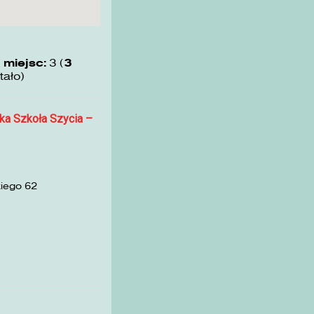
 miejsc:
3 (
3
tało)
ka Szkoła Szycia –
kiego 62