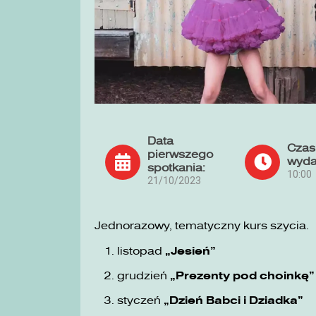
Data
Czas
pierwszego
wyda
spotkania:
10:00
21/10/2023
Jednorazowy, tematyczny kurs szycia.
listopad
„Jesień”
grudzień
„Prezenty pod choinkę”
styczeń
„Dzień Babci i Dziadka”