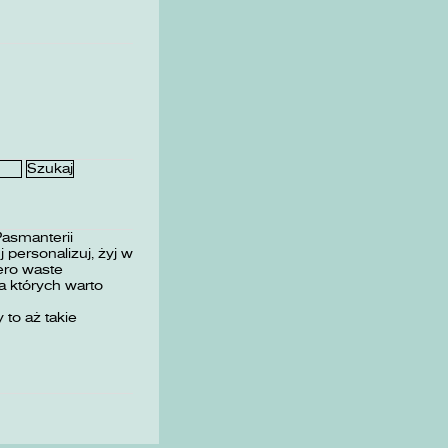
Pasmanterii
 personalizuj, żyj w
ero waste
 których warto
 to aż takie