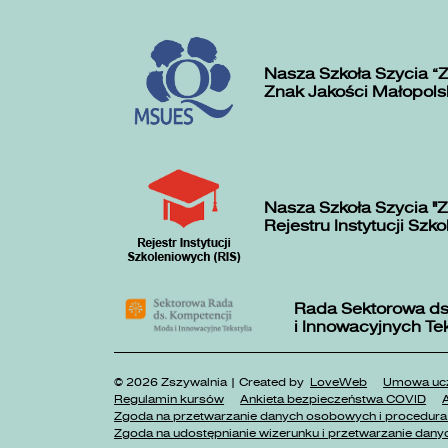
Nasza Szkoła Szycia „
Znak Jakości Małopols
Nasza Szkoła Szycia "Z
Rejestru Instytucji Szk
Rada Sektorowa ds
i Innowacyjnych Te
© 2026 Zszywalnia | Created by
LoveWeb
Umowa ucz
Regulamin kursów
Ankieta bezpieczeństwa COVID
A
Zgoda na przetwarzanie danych osobowych i procedura 
Zgoda na udostępnianie wizerunku i przetwarzanie danyc