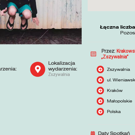
Łączna liczba
Pozos
Przez:
Krakows
„Zszywalnia”
Lokalizacja
rzenia:
wydarzenia:
Zszywalnia
Zszywalnia
ul. Wieniaws
Kraków
Małopolskie
Polska
Daty Spotkań