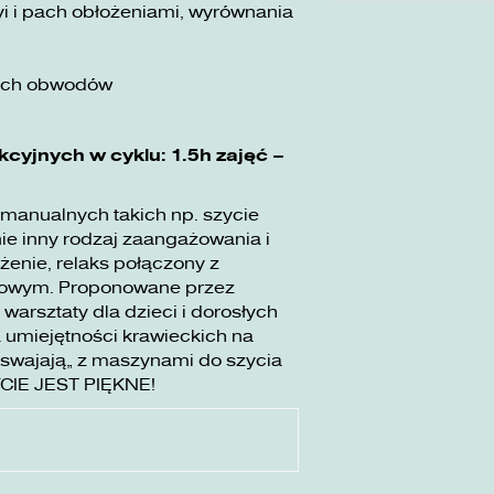
i i pach obłożeniami, wyrównania
nych obwodów
ekcyjnych w cyklu: 1.5h zajęć –
 manualnych takich np. szycie
e inny rodzaj zaangażowania i
żenie, relaks połączony z
dowym. Proponowane przez
rsztaty dla dzieci i dorosłych
 umiejętności krawieckich na
swajają” z maszynami do szycia
YCIE JEST PIĘKNE!