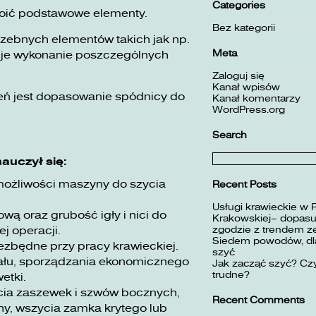
Categories
kroić podstawowe elementy.
Bez kategorii
rzebnych elementów takich jak np.
Meta
uje wykonanie poszczególnych
Zaloguj się
Kanał wpisów
ń jest dopasowanie spódnicy do
Kanał komentarzy
WordPress.org
Search
Szukaj:
auczył się:
możliwości maszyny do szycia
Recent Posts
Usługi krawieckie w 
ą oraz grubość igły i nici do
Krakowskiej– dopasuj
zgodzie z trendem z
j operacji.
Siedem powodów, dla
ezbędne przy pracy krawieckiej.
szyć
iału, sporządzania ekonomicznego
Jak zacząć szyć? Czy
trudne?
etki.
ycia zaszewek i szwów bocznych,
Recent Comments
y, wszycia zamka krytego lub