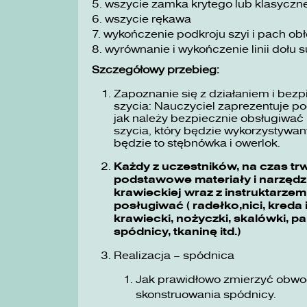
5. wszycie zamka krytego lub klasyczn
6. wszycie rękawa
7. wykończenie podkroju szyi i pach ob
8. wyrównanie i wykończenie linii dołu s
Szczegółowy przebieg:
Zapoznanie się z działaniem i bez
szycia: Nauczyciel zaprezentuje p
jak należy bezpiecznie obsługiwa
szycia, który będzie wykorzystyw
będzie to stębnówka i owerlok.
Każdy z uczestników, na czas tr
podstawowe materiały i narzędz
krawieckiej wraz z instruktarzem 
posługiwać ( radełko,nici, kreda
krawiecki, nożyczki, skalówki, 
spódnicy, tkaninę itd.)
Realizacja – spódnica
Jak prawidłowo zmierzyć obwo
skonstruowania spódnicy.