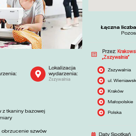
Łączna liczba
Pozos
Przez:
Krakows
„Zszywalnia”
Lokalizacja
Zszywalnia
rzenia:
wydarzenia:
Zszywalnia
ul. Wieniaws
Kraków
Małopolskie
 z tkaniny bazowej
Polska
miary
i obrzucenie szwów
Daty Spotkań