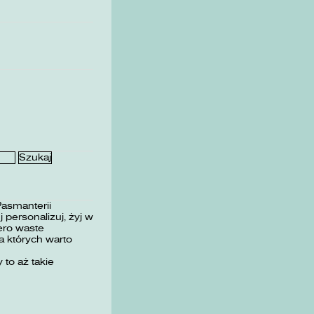
Pasmanterii
 personalizuj, żyj w
ero waste
 których warto
 to aż takie