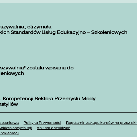
Zszywalnia” otrzymała
kich Standardów Usług Edukacyjno – Szkoleniowych
szywalnia" została wpisana do
oleniowych
. Kompetencji Sektora Przemysłu Mody
kstyliów
estnictwa
Polityka Prywatności
Regulamin zakupu kursów na przez 
nkieta satysfakcji
Ankieta oczekiwań
reklamacji