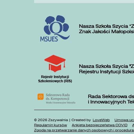
Nasza Szkoła Szycia „
Znak Jakości Małopols
Nasza Szkoła Szycia "Z
Rejestru Instytucji Szk
Rada Sektorowa ds
i Innowacyjnych Te
© 2026 Zszywalnia | Created by
LoveWeb
Umowa ucz
Regulamin kursów
Ankieta bezpieczeństwa COVID
A
Zgoda na przetwarzanie danych osobowych i procedura 