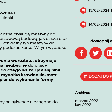
ego
13/02/2024 1
łożeniami
ukienki
14/02/2024 1
pieczną obsługą maszyny do
odstawową budowę, jak działa oraz
Udostępnij 
ć konkretny typ maszyny do
any podczas kursu. W tym wypadku
wania warsztatu, otrzymuje
ia niezbędne do pracy
do czego służą i jak się nimi
 i mydełko krawieckie, metr
DODAJ DO 
papier do wykonania formy
Archives
marzec 2022
dy na sylwetce niezbędne do
luty 2022