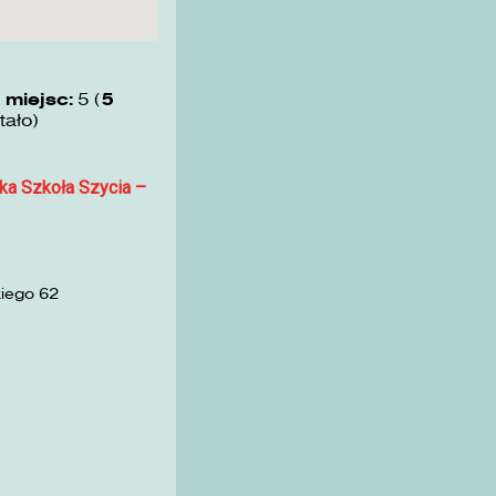
 miejsc:
5 (
5
tało)
ka Szkoła Szycia –
kiego 62