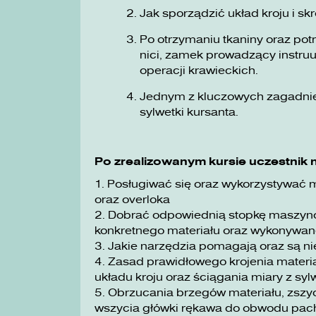
Jak sporządzić układ kroju i s
Po otrzymaniu tkaniny oraz pot
nici, zamek prowadzący instru
operacji krawieckich.
Jednym z kluczowych zagadnie
sylwetki kursanta.
Po zrealizowanym kursie uczestnik n
1. Posługiwać się oraz wykorzystywać 
oraz overloka
2. Dobrać odpowiednią stopkę maszynow
konkretnego materiału oraz wykonywane
3. Jakie narzędzia pomagają oraz są ni
4. Zasad prawidłowego krojenia mater
układu kroju oraz ściągania miary z sylw
5. Obrzucania brzegów materiału, zsz
wszycia główki rękawa do obwodu pach