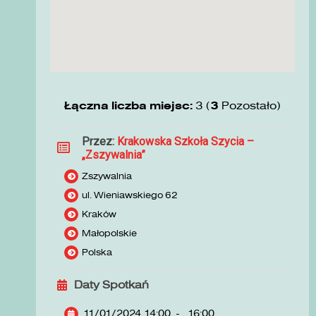
Łączna liczba miejsc:
3 (
3
Pozostało)
Przez:
Krakowska Szkoła Szycia –
„Zszywalnia”
Zszywalnia
ul. Wieniawskiego 62
Kraków
Małopolskie
Polska
Daty Spotkań
11/01/2024 14:00
-
16:00