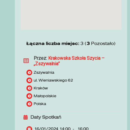
Łączna liczba miejsc:
3 (
3
Pozostało)
Przez:
Krakowska Szkoła Szycia –
„Zszywalnia”
Zszywalnia
ul. Wieniawskiego 62
Kraków
Małopolskie
Polska
Daty Spotkań
16/01/2024 14:00
-
16:00