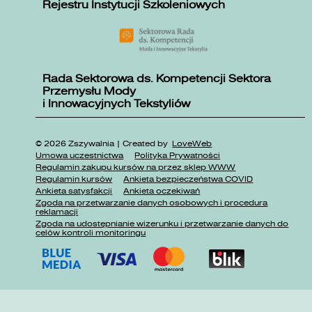
Rejestru Instytucji Szkoleniowych
Rada Sektorowa ds. Kompetencji Sektora
Przemysłu Mody
i Innowacyjnych Tekstyliów
© 2026 Zszywalnia | Created by
LoveWeb
Umowa uczestnictwa
Polityka Prywatności
Regulamin zakupu kursów na przez sklep WWW
Regulamin kursów
Ankieta bezpieczeństwa COVID
Ankieta satysfakcji
Ankieta oczekiwań
Zgoda na przetwarzanie danych osobowych i procedura
reklamacji
Zgoda na udostępnianie wizerunku i przetwarzanie danych do
celów kontroli monitoringu