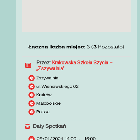
Łączna liczba miejsc:
3 (
3
Pozostało)
Przez:
Krakowska Szkoła Szycia –
„Zszywalnia”
Zszywalnia
ul. Wieniawskiego 62
Kraków
Małopolskie
Polska
Daty Spotkań
29/01/2024 14:00
-
16:00