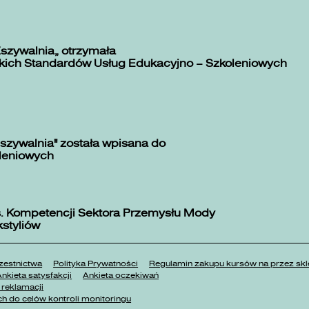
Zszywalnia” otrzymała
kich Standardów Usług Edukacyjno – Szkoleniowych
szywalnia" została wpisana do
oleniowych
. Kompetencji Sektora Przemysłu Mody
kstyliów
estnictwa
Polityka Prywatności
Regulamin zakupu kursów na przez 
nkieta satysfakcji
Ankieta oczekiwań
reklamacji
h do celów kontroli monitoringu