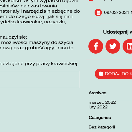
zas kursu. W tym wypadku będzie
stników, na czas trwania
ateriały i narzędzia niezbędne do
09/02/2024 
em do czego służą i jak się nimi
mydełko krawieckie, nożyczki,
Udostępnij 
nauczył się:
 możliwości maszyny do szycia.
wą oraz grubość igły i nici do
niezbędne przy pracy krawieckiej.
DODAJ DO 
Archives
marzec 2022
luty 2022
Categories
Bez kategorii