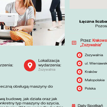
Łączna liczba
Pozos
Przez:
Krakows
„Zszywalnia”
Zszywalnia
Lokalizacja
ul. Wieniaws
rzenia:
wydarzenia:
Zszywalnia
Kraków
Małopolskie
pieczną obsługą maszyny do
Polska
ą budowę, jak działa oraz jak
nkretny typ maszyny do szycia,
Daty Spotkań