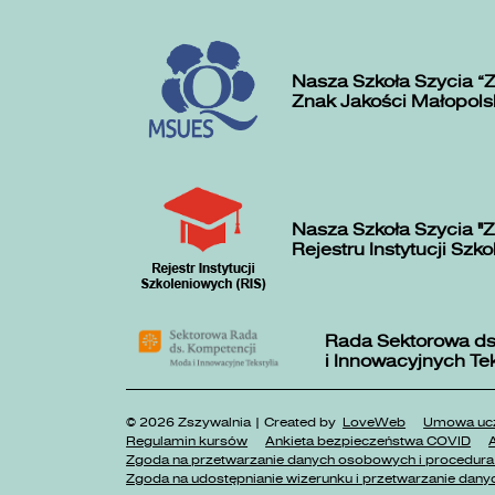
Nasza Szkoła Szycia „
Znak Jakości Małopols
Nasza Szkoła Szycia "Z
Rejestru Instytucji Szk
Rada Sektorowa ds
i Innowacyjnych Te
© 2026 Zszywalnia | Created by
LoveWeb
Umowa ucz
Regulamin kursów
Ankieta bezpieczeństwa COVID
A
Zgoda na przetwarzanie danych osobowych i procedura 
Zgoda na udostępnianie wizerunku i przetwarzanie danyc