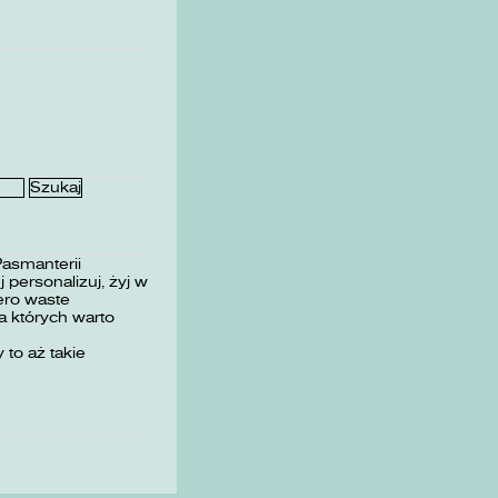
Pasmanterii
 personalizuj, żyj w
ero waste
 których warto
 to aż takie