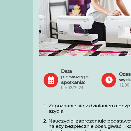
Data
Czas
pierwszego
wyda
spotkania:
12:00
09/02/2024
Zapoznanie się z działaniem i bez
szycia:
Nauczyciel zaprezentuje podstawow
należy bezpiecznie obsługiwać ko