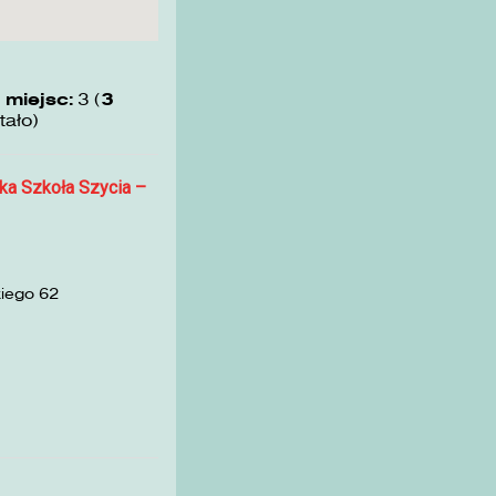
 miejsc:
3 (
3
tało)
ka Szkoła Szycia –
kiego 62