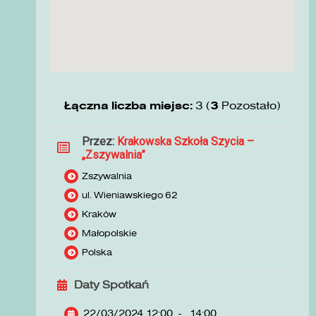
Łączna liczba miejsc:
3 (
3
Pozostało)
Przez:
Krakowska Szkoła Szycia –
„Zszywalnia”
Zszywalnia
ul. Wieniawskiego 62
Kraków
Małopolskie
Polska
Daty Spotkań
22/03/2024 12:00
-
14:00