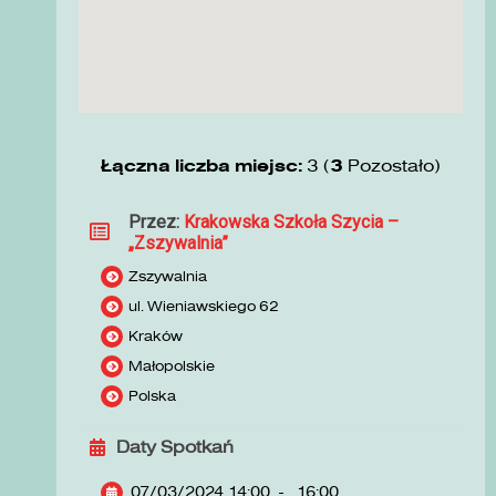
Łączna liczba miejsc:
3 (
3
Pozostało)
Przez:
Krakowska Szkoła Szycia –
„Zszywalnia”
Zszywalnia
ul. Wieniawskiego 62
Kraków
Małopolskie
Polska
Daty Spotkań
07/03/2024 14:00
-
16:00