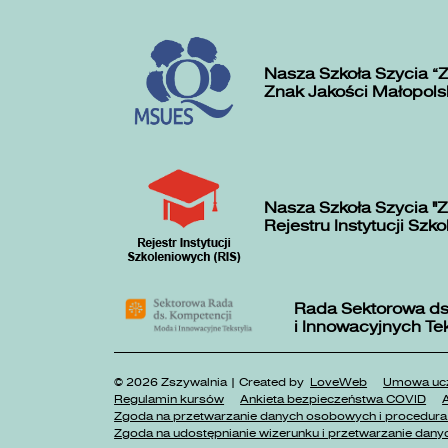
Nasza Szkoła Szycia „
Znak Jakości Małopols
Nasza Szkoła Szycia "Z
Rejestru Instytucji Szk
Rada Sektorowa ds
i Innowacyjnych Te
© 2026 Zszywalnia | Created by
LoveWeb
Umowa ucz
Regulamin kursów
Ankieta bezpieczeństwa COVID
A
Zgoda na przetwarzanie danych osobowych i procedura 
Zgoda na udostępnianie wizerunku i przetwarzanie danyc