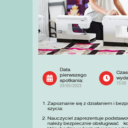
Data
Czas
pierwszego
wyda
spotkania:
15:00
23/05/2023
Zapoznanie się z działaniem i bez
szycia:
Nauczyciel zaprezentuje podstawow
należy bezpiecznie obsługiwać ko