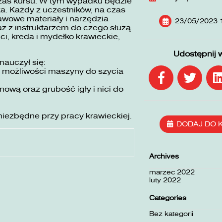
zas kursu. W tym wypadku będzie
ka. Każdy z uczestników, na czas
awowe materiały i narzędzia
23/05/2023 
z z instruktarzem do czego służą
ici, kreda i mydełko krawieckie,
Udostępnij 
nauczył się:
ć możliwości maszyny do szycia
wą oraz grubość igły i nici do
niezbędne przy pracy krawieckiej.
DODAJ DO 
Archives
marzec 2022
luty 2022
Categories
Bez kategorii