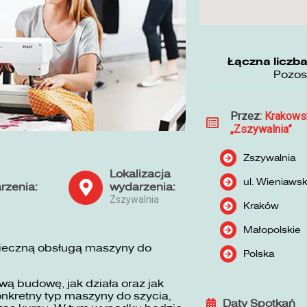
Łączna liczba
Pozos
Przez:
Krakows
„Zszywalnia”
Zszywalnia
Lokalizacja
ul. Wieniaws
rzenia:
wydarzenia:
Zszywalnia
Kraków
Małopolskie
pieczną obsługą maszyny do
Polska
ą budowę, jak działa oraz jak
nkretny typ maszyny do szycia,
Daty Spotkań