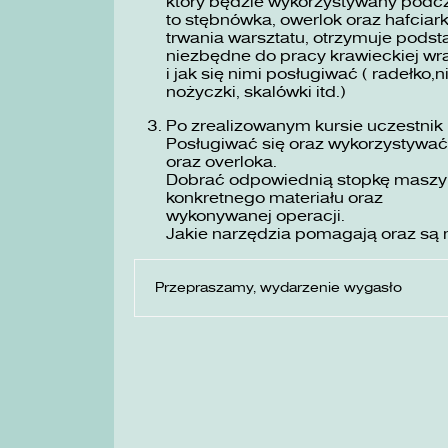
który będzie wykorzystywany podc
to stębnówka, owerlok oraz hafciar
trwania warsztatu, otrzymuje podst
niezbędne do pracy krawieckiej wra
i jak się nimi posługiwać ( radełko,n
nożyczki, skalówki itd.)
Po zrealizowanym kursie uczestnik 
Posługiwać się oraz wykorzystywa
oraz overloka.
Dobrać odpowiednią stopkę maszyno
konkretnego materiału oraz
wykonywanej operacji.
Jakie narzędzia pomagają oraz są 
Przepraszamy, wydarzenie wygasło