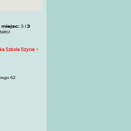
 miejsc:
3 (
3
tało)
ka Szkoła Szycia –
kiego 62