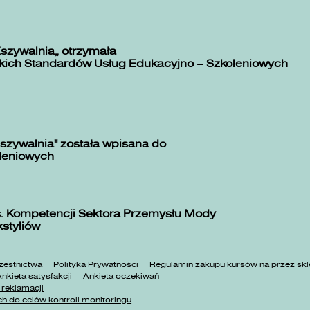
Zszywalnia” otrzymała
kich Standardów Usług Edukacyjno – Szkoleniowych
szywalnia" została wpisana do
oleniowych
. Kompetencji Sektora Przemysłu Mody
kstyliów
estnictwa
Polityka Prywatności
Regulamin zakupu kursów na przez 
nkieta satysfakcji
Ankieta oczekiwań
reklamacji
h do celów kontroli monitoringu