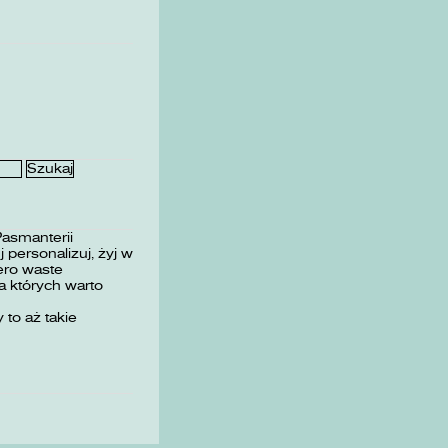
Pasmanterii
 personalizuj, żyj w
ero waste
 których warto
 to aż takie