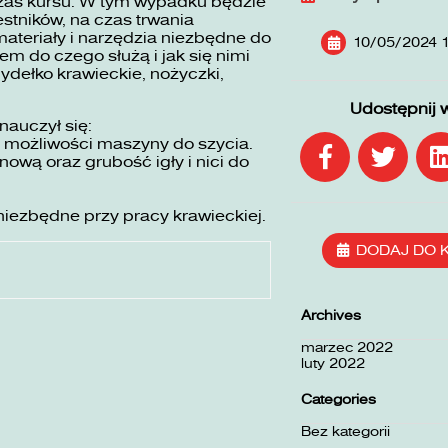
zas kursu. W tym wypadku będzie
stników, na czas trwania
ateriały i narzędzia niezbędne do
10/05/2024 1
em do czego służą i jak się nimi
mydełko krawieckie, nożyczki,
Udostępnij 
nauczył się:
 możliwości maszyny do szycia.
wą oraz grubość igły i nici do
niezbędne przy pracy krawieckiej.
DODAJ DO 
Archives
marzec 2022
luty 2022
Categories
Bez kategorii