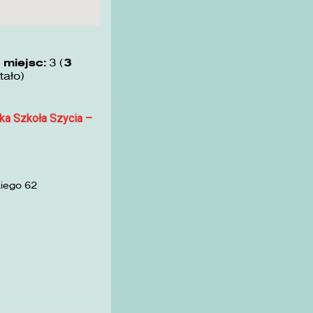
 miejsc:
3 (
3
tało)
ka Szkoła Szycia –
kiego 62