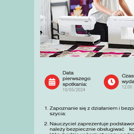
Data
Czas
pierwszego
wyda
spotkania:
12:00
10/05/2024
Zapoznanie się z działaniem i bez
szycia:
Nauczyciel zaprezentuje podstawow
należy bezpiecznie obsługiwać ko