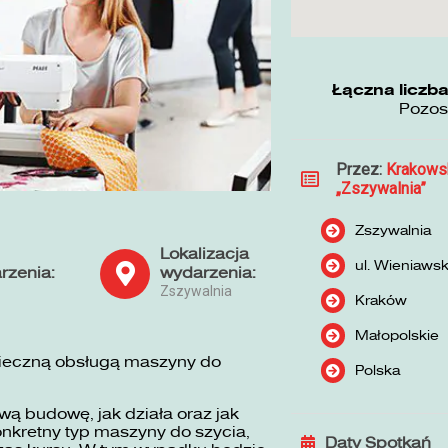
Łączna liczba
Pozos
Przez:
Krakows
„Zszywalnia”
Zszywalnia
Lokalizacja
ul. Wieniaws
rzenia:
wydarzenia:
Zszywalnia
Kraków
Małopolskie
pieczną obsługą maszyny do
Polska
ą budowę, jak działa oraz jak
nkretny typ maszyny do szycia,
Daty Spotkań