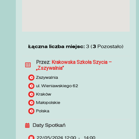
Łączna liczba miejsc:
3 (
3
Pozostało)
Przez:
Krakowska Szkoła Szycia –
„Zszywalnia”
Zszywalnia
ul. Wieniawskiego 62
Kraków
Małopolskie
Polska
Daty Spotkań
22/05/2024 12:00
-
14:00