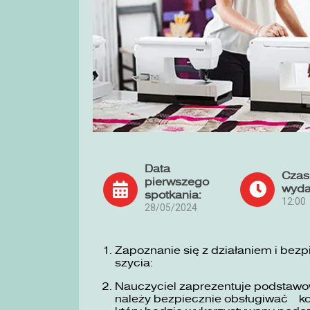
Data
Czas
pierwszego
wyda
spotkania:
12:00
28/05/2024
Zapoznanie się z działaniem i bez
szycia:
Nauczyciel zaprezentuje podstawow
należy bezpiecznie obsługiwać ko