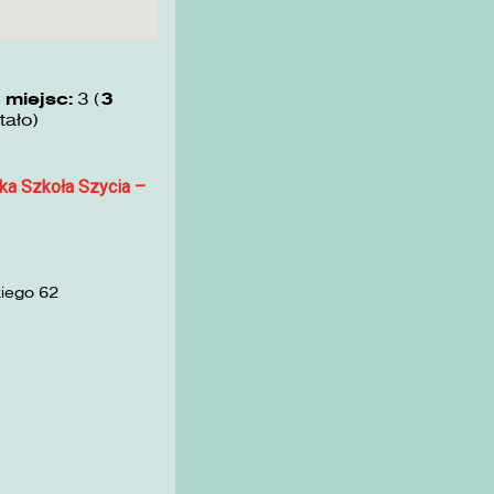
 miejsc:
3 (
3
tało)
ka Szkoła Szycia –
kiego 62