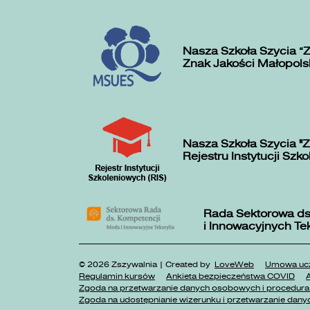
Nasza Szkoła Szycia „
Znak Jakości Małopols
Nasza Szkoła Szycia "Z
Rejestru Instytucji Szk
Rada Sektorowa ds
i Innowacyjnych Te
© 2026 Zszywalnia | Created by
LoveWeb
Umowa ucz
Regulamin kursów
Ankieta bezpieczeństwa COVID
A
Zgoda na przetwarzanie danych osobowych i procedura 
Zgoda na udostępnianie wizerunku i przetwarzanie danyc