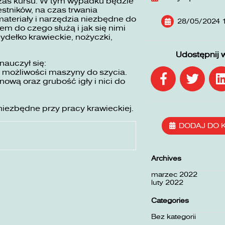
zas kursu. W tym wypadku będzie
stników, na czas trwania
ateriały i narzędzia niezbędne do
28/05/2024 
em do czego służą i jak się nimi
mydełko krawieckie, nożyczki,
Udostępnij 
nauczył się:
 możliwości maszyny do szycia.
wą oraz grubość igły i nici do
niezbędne przy pracy krawieckiej.
DODAJ DO 
Archives
marzec 2022
luty 2022
Categories
Bez kategorii