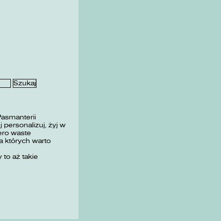
Pasmanterii
 personalizuj, żyj w
ero waste
 których warto
 to aż takie