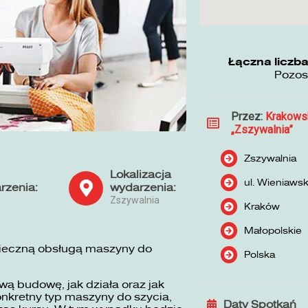
Łączna liczba
Pozos
Przez:
Krakows
„Zszywalnia”
Zszywalnia
Lokalizacja
ul. Wieniaws
rzenia:
wydarzenia:
Zszywalnia
Kraków
Małopolskie
pieczną obsługą maszyny do
Polska
ą budowę, jak działa oraz jak
nkretny typ maszyny do szycia,
Daty Spotkań