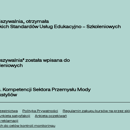
Zszywalnia” otrzymała
kich Standardów Usług Edukacyjno – Szkoleniowych
szywalnia" została wpisana do
oleniowych
. Kompetencji Sektora Przemysłu Mody
kstyliów
estnictwa
Polityka Prywatności
Regulamin zakupu kursów na przez 
nkieta satysfakcji
Ankieta oczekiwań
reklamacji
h do celów kontroli monitoringu