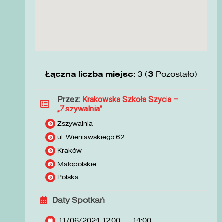
Łączna liczba miejsc:
3 (
3
Pozostało)
Przez:
Krakowska Szkoła Szycia –
„Zszywalnia”
Zszywalnia
ul. Wieniawskiego 62
Kraków
Małopolskie
Polska
Daty Spotkań
11/06/2024 12:00
-
14:00