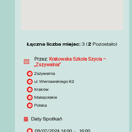
Łączna liczba miejsc:
3 (
2
Pozostało)
Przez:
Krakowska Szkoła Szycia –
„Zszywalnia”
Zszywalnia
ul. Wieniawskiego 62
Kraków
Małopolskie
Polska
Daty Spotkań
09/07/2024 14:00
-
16:00