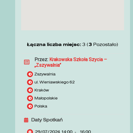
Łączna liczba miejsc:
3 (
3
Pozostało)
Przez:
Krakowska Szkoła Szycia –
„Zszywalnia”
Zszywalnia
ul. Wieniawskiego 62
Kraków
Małopolskie
Polska
Daty Spotkań
29/07/2024 14:00
-
16:00