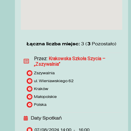
Łączna liczba miejsc:
3 (
3
Pozostało)
Przez:
Krakowska Szkoła Szycia –
„Zszywalnia”
Zszywalnia
ul. Wieniawskiego 62
Kraków
Małopolskie
Polska
Daty Spotkań
07/08/2024 14:00
-
16:00