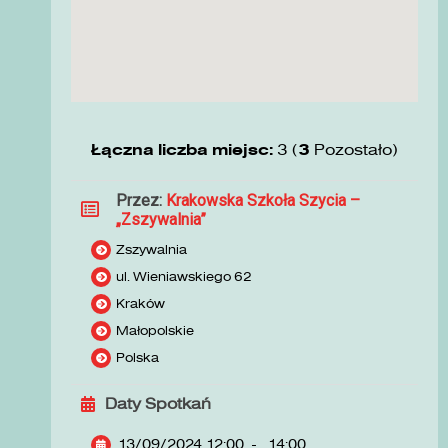
Łączna liczba miejsc:
3 (
3
Pozostało)
Przez:
Krakowska Szkoła Szycia –
„Zszywalnia”
Zszywalnia
ul. Wieniawskiego 62
Kraków
Małopolskie
Polska
Daty Spotkań
13/09/2024 12:00
-
14:00