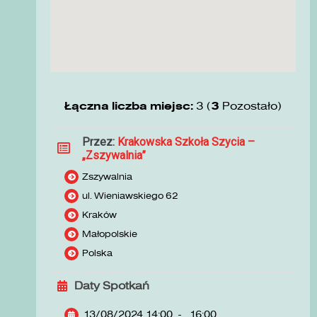
Łączna liczba miejsc:
3 (
3
Pozostało)
Przez:
Krakowska Szkoła Szycia –
„Zszywalnia”
Zszywalnia
ul. Wieniawskiego 62
Kraków
Małopolskie
Polska
Daty Spotkań
13/08/2024 14:00
-
16:00