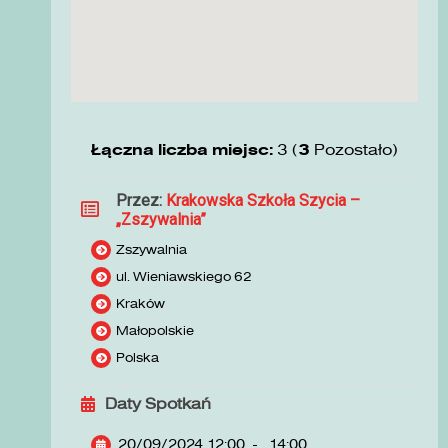
Łączna liczba miejsc:
3 (
3
Pozostało)
Przez:
Krakowska Szkoła Szycia –
„Zszywalnia”
Zszywalnia
ul. Wieniawskiego 62
Kraków
Małopolskie
Polska
Daty Spotkań
20/09/2024 12:00
-
14:00