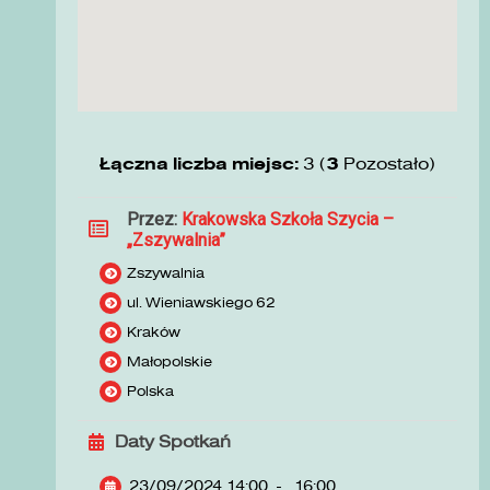
Łączna liczba miejsc:
3 (
3
Pozostało)
Przez:
Krakowska Szkoła Szycia –
„Zszywalnia”
Zszywalnia
ul. Wieniawskiego 62
Kraków
Małopolskie
Polska
Daty Spotkań
23/09/2024 14:00
-
16:00