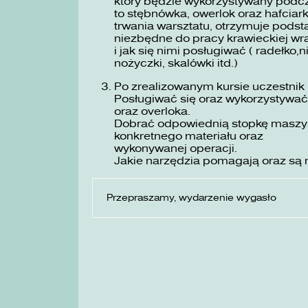
który będzie wykorzystywany podc
to stębnówka, owerlok oraz hafciar
trwania warsztatu, otrzymuje podst
niezbędne do pracy krawieckiej wra
i jak się nimi posługiwać ( radełko,n
nożyczki, skalówki itd.)
Po zrealizowanym kursie uczestnik 
Posługiwać się oraz wykorzystywa
oraz overloka.
Dobrać odpowiednią stopkę maszyno
konkretnego materiału oraz
wykonywanej operacji.
Jakie narzędzia pomagają oraz są 
Przepraszamy, wydarzenie wygasło