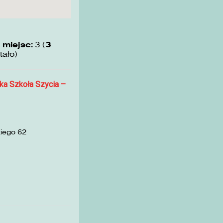
 miejsc:
3 (
3
tało)
ka Szkoła Szycia –
kiego 62