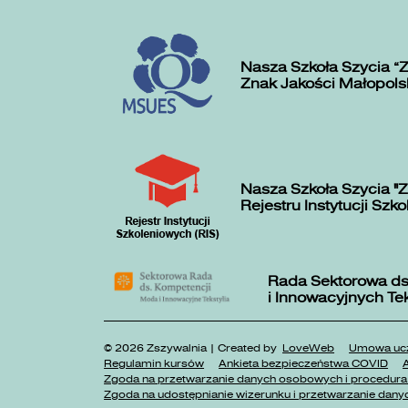
Nasza Szkoła Szycia „
Znak Jakości Małopols
Nasza Szkoła Szycia "Z
Rejestru Instytucji Szk
Rada Sektorowa ds
i Innowacyjnych Te
© 2026 Zszywalnia | Created by
LoveWeb
Umowa ucz
Regulamin kursów
Ankieta bezpieczeństwa COVID
A
Zgoda na przetwarzanie danych osobowych i procedura 
Zgoda na udostępnianie wizerunku i przetwarzanie danyc