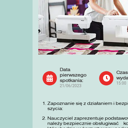
Data
Czas
pierwszego
wyda
spotkania:
15:00
21/06/2023
Zapoznanie się z działaniem i bez
szycia:
Nauczyciel zaprezentuje podstawow
należy bezpiecznie obsługiwać ko