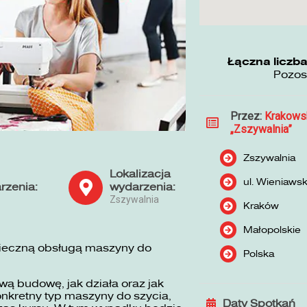
Łączna liczba
Pozos
Przez:
Krakows
„Zszywalnia”
Zszywalnia
Lokalizacja
ul. Wieniaws
rzenia:
wydarzenia:
Zszywalnia
Kraków
Małopolskie
pieczną obsługą maszyny do
Polska
ą budowę, jak działa oraz jak
nkretny typ maszyny do szycia,
Daty Spotkań