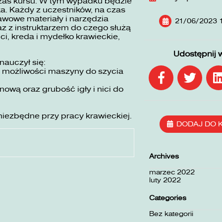
zas kursu. W tym wypadku będzie
ka. Każdy z uczestników, na czas
awowe materiały i narzędzia
21/06/2023 
z z instruktarzem do czego służą
ici, kreda i mydełko krawieckie,
Udostępnij 
nauczył się:
ć możliwości maszyny do szycia
wą oraz grubość igły i nici do
niezbędne przy pracy krawieckiej.
DODAJ DO 
Archives
marzec 2022
luty 2022
Categories
Bez kategorii