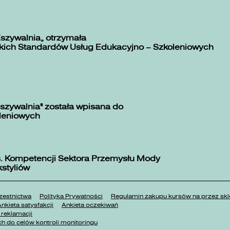
Zszywalnia” otrzymała
kich Standardów Usług Edukacyjno – Szkoleniowych
szywalnia" została wpisana do
oleniowych
. Kompetencji Sektora Przemysłu Mody
kstyliów
estnictwa
Polityka Prywatności
Regulamin zakupu kursów na przez 
nkieta satysfakcji
Ankieta oczekiwań
reklamacji
h do celów kontroli monitoringu