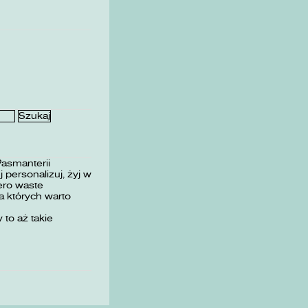
Pasmanterii
 personalizuj, żyj w
ero waste
 których warto
 to aż takie