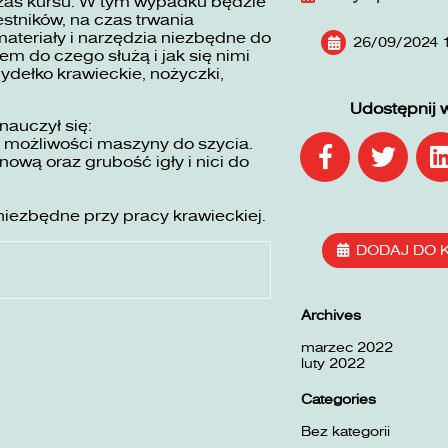
zas kursu. W tym wypadku będzie
stników, na czas trwania
ateriały i narzędzia niezbędne do
26/09/2024 
em do czego służą i jak się nimi
mydełko krawieckie, nożyczki,
Udostępnij 
nauczył się:
 możliwości maszyny do szycia.
wą oraz grubość igły i nici do
niezbędne przy pracy krawieckiej.
DODAJ DO 
Archives
marzec 2022
luty 2022
Categories
Bez kategorii