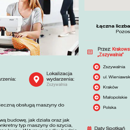
Łączna liczba
Pozos
Przez:
Krakows
„Zszywalnia”
Zszywalnia
Lokalizacja
ul. Wieniaws
rzenia:
wydarzenia:
Zszywalnia
Kraków
Małopolskie
pieczną obsługą maszyny do
Polska
ą budowę, jak działa oraz jak
nkretny typ maszyny do szycia,
Daty Spotkań