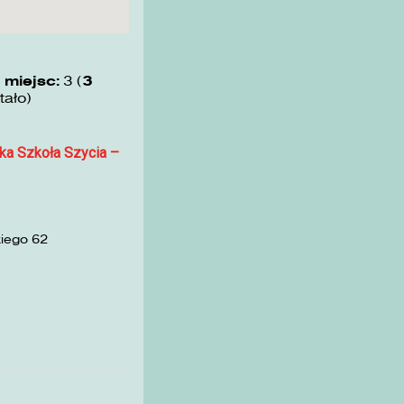
 miejsc:
3 (
3
tało)
ka Szkoła Szycia –
kiego 62