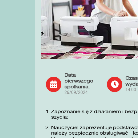
Data
Czas
pierwszego
wyda
spotkania:
14:00
26/09/2024
Zapoznanie się z działaniem i bez
szycia:
Nauczyciel zaprezentuje podstawow
należy bezpiecznie obsługiwać ko