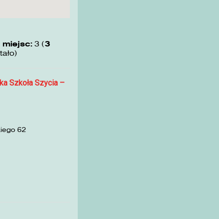
 miejsc:
3 (
3
tało)
ka Szkoła Szycia –
kiego 62