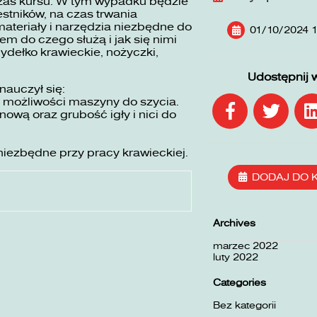
zas kursu. W tym wypadku będzie
stników, na czas trwania
ateriały i narzędzia niezbędne do
01/10/2024 1
em do czego służą i jak się nimi
mydełko krawieckie, nożyczki,
Udostępnij 
nauczył się:
 możliwości maszyny do szycia.
wą oraz grubość igły i nici do
niezbędne przy pracy krawieckiej.
DODAJ DO 
Archives
marzec 2022
luty 2022
Categories
Bez kategorii