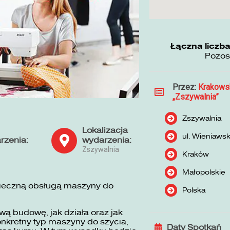
Łączna liczba
Pozos
Przez:
Krakows
„Zszywalnia”
Zszywalnia
Lokalizacja
ul. Wieniaws
rzenia:
wydarzenia:
Zszywalnia
Kraków
Małopolskie
pieczną obsługą maszyny do
Polska
ą budowę, jak działa oraz jak
nkretny typ maszyny do szycia,
Daty Spotkań