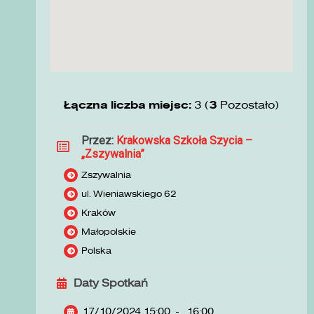
Łączna liczba miejsc:
3 (
3
Pozostało)
Przez:
Krakowska Szkoła Szycia –
„Zszywalnia”
Zszywalnia
ul. Wieniawskiego 62
Kraków
Małopolskie
Polska
Daty Spotkań
17/10/2024 15:00
-
16:00