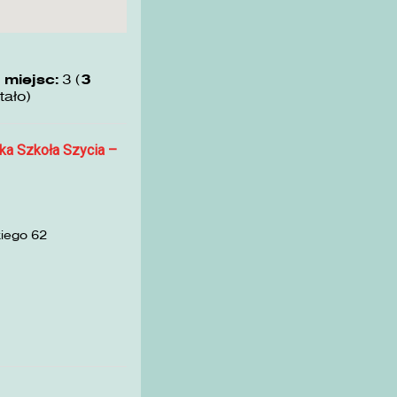
 miejsc:
3 (
3
tało)
ka Szkoła Szycia –
kiego 62