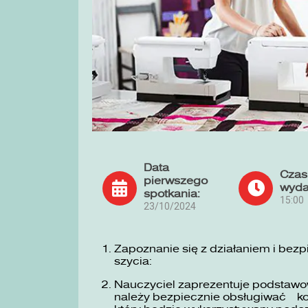
Data
Czas
pierwszego
wyda
spotkania:
15:00
23/10/2024
Zapoznanie się z działaniem i bez
szycia:
Nauczyciel zaprezentuje podstawow
należy bezpiecznie obsługiwać ko