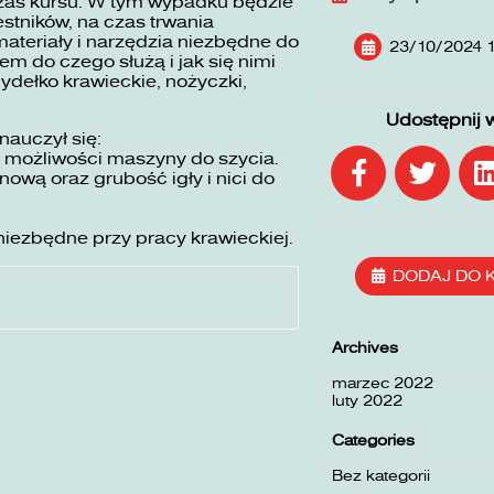
zas kursu. W tym wypadku będzie
stników, na czas trwania
ateriały i narzędzia niezbędne do
23/10/2024 1
em do czego służą i jak się nimi
mydełko krawieckie, nożyczki,
Udostępnij 
nauczył się:
 możliwości maszyny do szycia.
wą oraz grubość igły i nici do
niezbędne przy pracy krawieckiej.
DODAJ DO 
Archives
marzec 2022
luty 2022
Categories
Bez kategorii