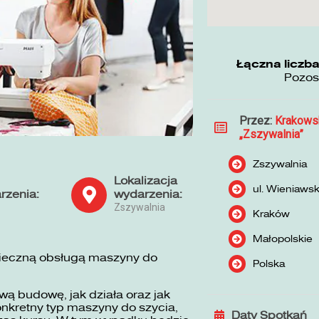
Łączna liczba
Pozos
Przez:
Krakows
„Zszywalnia”
Zszywalnia
Lokalizacja
ul. Wieniaws
rzenia:
wydarzenia:
Zszywalnia
Kraków
Małopolskie
pieczną obsługą maszyny do
Polska
ą budowę, jak działa oraz jak
nkretny typ maszyny do szycia,
Daty Spotkań