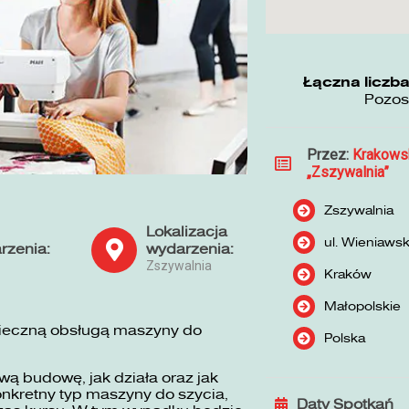
Łączna liczba
Pozos
Przez:
Krakows
„Zszywalnia”
Zszywalnia
Lokalizacja
ul. Wieniaws
rzenia:
wydarzenia:
Zszywalnia
Kraków
Małopolskie
pieczną obsługą maszyny do
Polska
ą budowę, jak działa oraz jak
nkretny typ maszyny do szycia,
Daty Spotkań