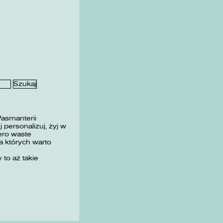
Pasmanterii
 personalizuj, żyj w
ero waste
 których warto
 to aż takie