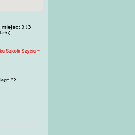
 miejsc:
3 (
3
tało)
ka Szkoła Szycia –
kiego 62