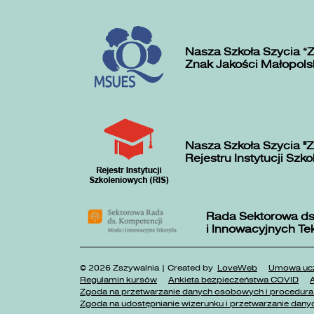
Nasza Szkoła Szycia „
Znak Jakości Małopols
Nasza Szkoła Szycia "Z
Rejestru Instytucji Szk
Rada Sektorowa ds
i Innowacyjnych Te
© 2026 Zszywalnia | Created by
LoveWeb
Umowa ucz
Regulamin kursów
Ankieta bezpieczeństwa COVID
A
Zgoda na przetwarzanie danych osobowych i procedura 
Zgoda na udostępnianie wizerunku i przetwarzanie danyc