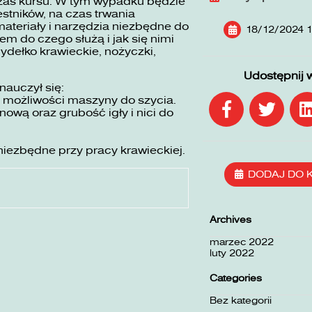
zas kursu. W tym wypadku będzie
stników, na czas trwania
ateriały i narzędzia niezbędne do
18/12/2024 1
em do czego służą i jak się nimi
mydełko krawieckie, nożyczki,
Udostępnij 
nauczył się:
 możliwości maszyny do szycia.
wą oraz grubość igły i nici do
niezbędne przy pracy krawieckiej.
DODAJ DO 
Archives
marzec 2022
luty 2022
Categories
Bez kategorii