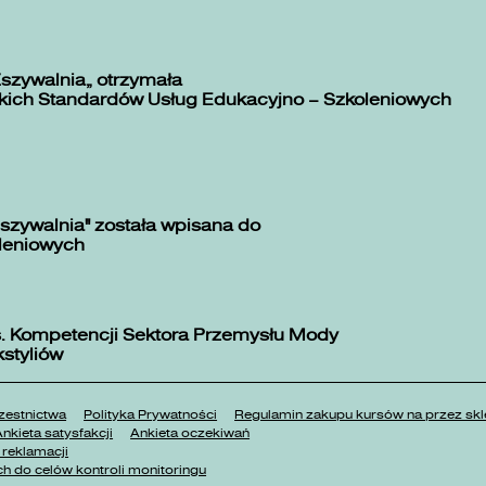
Zszywalnia” otrzymała
kich Standardów Usług Edukacyjno – Szkoleniowych
szywalnia" została wpisana do
oleniowych
. Kompetencji Sektora Przemysłu Mody
kstyliów
estnictwa
Polityka Prywatności
Regulamin zakupu kursów na przez 
nkieta satysfakcji
Ankieta oczekiwań
reklamacji
h do celów kontroli monitoringu