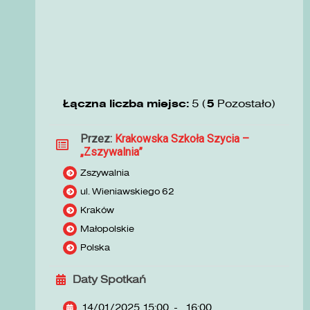
Łączna liczba miejsc:
5 (
5
Pozostało)
Przez:
Krakowska Szkoła Szycia –
„Zszywalnia”
Zszywalnia
ul. Wieniawskiego 62
Kraków
Małopolskie
Polska
Daty Spotkań
14/01/2025 15:00
-
16:00