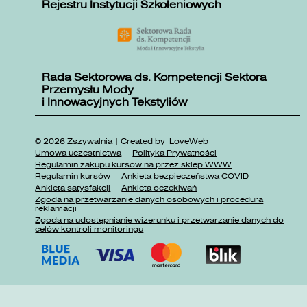
Rejestru Instytucji Szkoleniowych
Rada Sektorowa ds. Kompetencji Sektora
Przemysłu Mody
i Innowacyjnych Tekstyliów
© 2026 Zszywalnia | Created by
LoveWeb
Umowa uczestnictwa
Polityka Prywatności
Regulamin zakupu kursów na przez sklep WWW
Regulamin kursów
Ankieta bezpieczeństwa COVID
Ankieta satysfakcji
Ankieta oczekiwań
Zgoda na przetwarzanie danych osobowych i procedura
reklamacji
Zgoda na udostępnianie wizerunku i przetwarzanie danych do
celów kontroli monitoringu