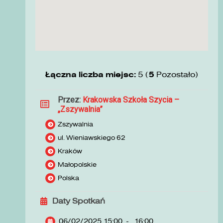
Łączna liczba miejsc:
5 (
5
Pozostało)
Przez:
Krakowska Szkoła Szycia –
„Zszywalnia”
Zszywalnia
ul. Wieniawskiego 62
Kraków
Małopolskie
Polska
Daty Spotkań
06/02/2025 15:00
-
16:00