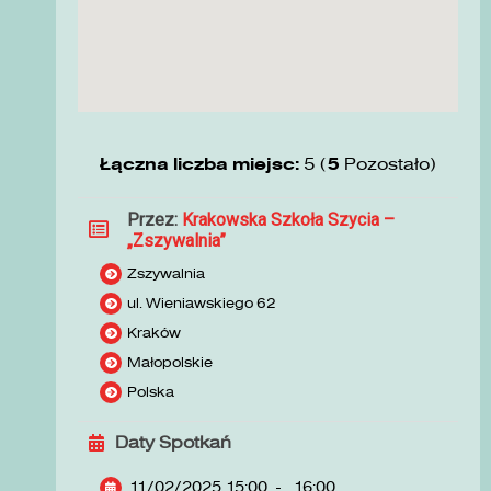
Łączna liczba miejsc:
5 (
5
Pozostało)
Przez:
Krakowska Szkoła Szycia –
„Zszywalnia”
Zszywalnia
ul. Wieniawskiego 62
Kraków
Małopolskie
Polska
Daty Spotkań
11/02/2025 15:00
-
16:00