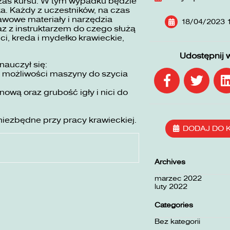
zas kursu. W tym wypadku będzie
ka. Każdy z uczestników, na czas
awowe materiały i narzędzia
18/04/2023 
z z instruktarzem do czego służą
ici, kreda i mydełko krawieckie,
Udostępnij 
nauczył się:
ć możliwości maszyny do szycia
wą oraz grubość igły i nici do
niezbędne przy pracy krawieckiej.
DODAJ DO 
Archives
marzec 2022
luty 2022
Categories
Bez kategorii