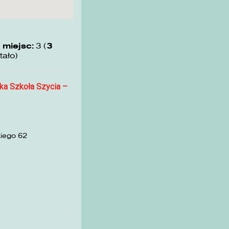
 miejsc:
3 (
3
tało)
ka Szkoła Szycia –
kiego 62