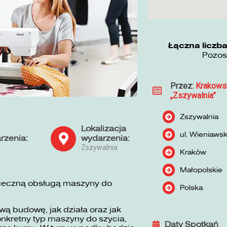
Łączna liczba
Pozos
Przez:
Krakows
„Zszywalnia”
Zszywalnia
Lokalizacja
ul. Wieniaws
rzenia:
wydarzenia:
Zszywalnia
Kraków
Małopolskie
pieczną obsługą maszyny do
Polska
ą budowę, jak działa oraz jak
nkretny typ maszyny do szycia,
Daty Spotkań