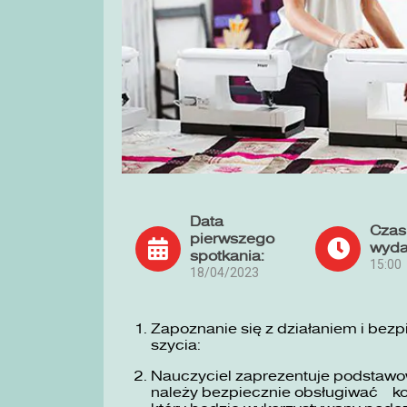
Data
Czas
pierwszego
wyda
spotkania:
15:00
18/04/2023
Zapoznanie się z działaniem i bez
szycia:
Nauczyciel zaprezentuje podstawow
należy bezpiecznie obsługiwać ko