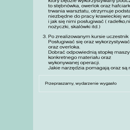
który będzie wykorzystywany podc
to stębnówka, owerlok oraz hafciar
trwania warsztatu, otrzymuje podst
niezbędne do pracy krawieckiej wra
i jak się nimi posługiwać ( radełko,n
nożyczki, skalówki itd.)
Po zrealizowanym kursie uczestnik 
Posługiwać się oraz wykorzystywa
oraz overloka.
Dobrać odpowiednią stopkę maszyno
konkretnego materiału oraz
wykonywanej operacji.
Jakie narzędzia pomagają oraz są 
Przepraszamy, wydarzenie wygasło