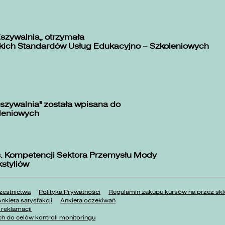
Zszywalnia” otrzymała
kich Standardów Usług Edukacyjno – Szkoleniowych
szywalnia" została wpisana do
oleniowych
. Kompetencji Sektora Przemysłu Mody
kstyliów
estnictwa
Polityka Prywatności
Regulamin zakupu kursów na przez 
nkieta satysfakcji
Ankieta oczekiwań
reklamacji
h do celów kontroli monitoringu