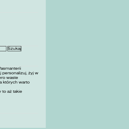
Pasmanterii
 personalizuj, żyj w
ero waste
 których warto
 to aż takie