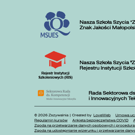
Nasza Szkoła Szycia „
Znak Jakości Małopols
Nasza Szkoła Szycia "Z
Rejestru Instytucji Szk
Rada Sektorowa ds
i Innowacyjnych Te
© 2026 Zszywalnia | Created by
LoveWeb
Umowa ucz
Regulamin kursów
Ankieta bezpieczeństwa COVID
A
Zgoda na przetwarzanie danych osobowych i procedura 
Zgoda na udostępnianie wizerunku i przetwarzanie danyc