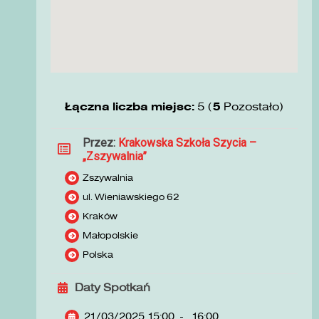
Łączna liczba miejsc:
5 (
5
Pozostało)
Przez:
Krakowska Szkoła Szycia –
„Zszywalnia”
Zszywalnia
ul. Wieniawskiego 62
Kraków
Małopolskie
Polska
Daty Spotkań
21/03/2025 15:00
-
16:00