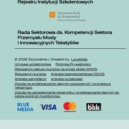
Rejestru Instytucji Szkoleniowych
Rada Sektorowa ds. Kompetencji Sektora
Przemysłu Mody
i Innowacyjnych Tekstyliów
© 2026 Zszywalnia | Created by
LoveWeb
Umowa uczestnictwa
Polityka Prywatności
Regulamin zakupu kursów na przez sklep WWW
Regulamin kursów
Ankieta bezpieczeństwa COVID
Ankieta satysfakcji
Ankieta oczekiwań
Zgoda na przetwarzanie danych osobowych i procedura
reklamacji
Zgoda na udostępnianie wizerunku i przetwarzanie danych do
celów kontroli monitoringu