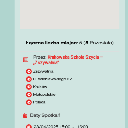
Łączna liczba miejsc:
5 (
5
Pozostało)
Przez:
Krakowska Szkoła Szycia –
„Zszywalnia”
Zszywalnia
ul. Wieniawskiego 62
Kraków
Małopolskie
Polska
Daty Spotkań
23/04/2025 15:00
-
16:00