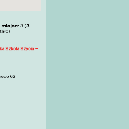
 miejsc:
3 (
3
tało)
ka Szkoła Szycia –
kiego 62