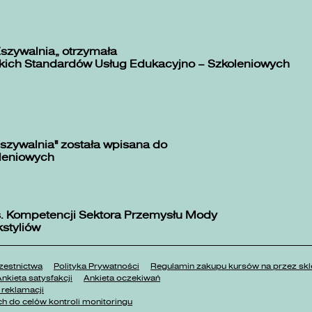
Zszywalnia” otrzymała
kich Standardów Usług Edukacyjno – Szkoleniowych
szywalnia" została wpisana do
oleniowych
. Kompetencji Sektora Przemysłu Mody
kstyliów
estnictwa
Polityka Prywatności
Regulamin zakupu kursów na przez 
nkieta satysfakcji
Ankieta oczekiwań
reklamacji
h do celów kontroli monitoringu