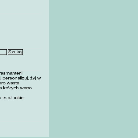
Pasmanterii
 personalizuj, żyj w
ero waste
 których warto
 to aż takie