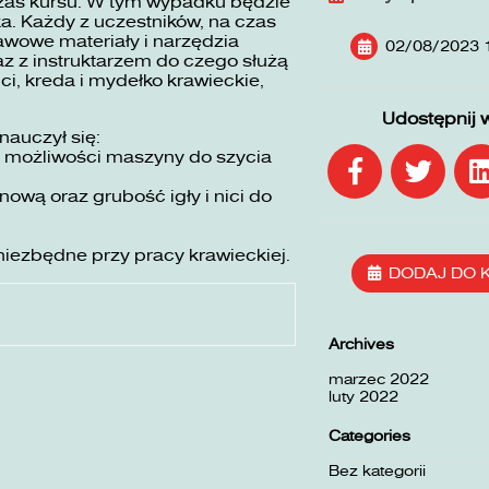
zas kursu. W tym wypadku będzie
ka. Każdy z uczestników, na czas
awowe materiały i narzędzia
02/08/2023 
z z instruktarzem do czego służą
ici, kreda i mydełko krawieckie,
Udostępnij 
nauczył się:
ć możliwości maszyny do szycia
wą oraz grubość igły i nici do
niezbędne przy pracy krawieckiej.
DODAJ DO 
Archives
marzec 2022
luty 2022
Categories
Bez kategorii