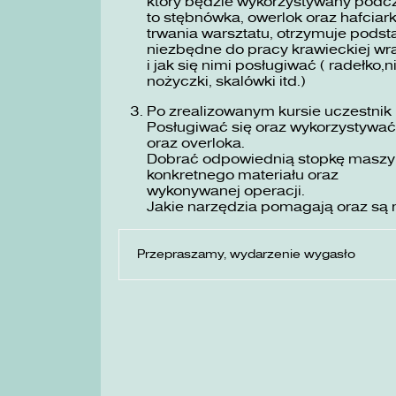
który będzie wykorzystywany podc
to stębnówka, owerlok oraz hafciar
trwania warsztatu, otrzymuje podst
niezbędne do pracy krawieckiej wra
i jak się nimi posługiwać ( radełko,n
nożyczki, skalówki itd.)
Po zrealizowanym kursie uczestnik 
Posługiwać się oraz wykorzystywa
oraz overloka.
Dobrać odpowiednią stopkę maszyno
konkretnego materiału oraz
wykonywanej operacji.
Jakie narzędzia pomagają oraz są 
Przepraszamy, wydarzenie wygasło