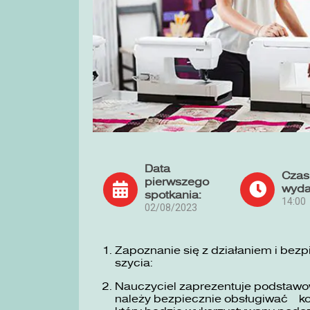
Data
Czas
pierwszego
wyda
spotkania:
14:00
02/08/2023
Zapoznanie się z działaniem i bez
szycia:
Nauczyciel zaprezentuje podstawow
należy bezpiecznie obsługiwać ko