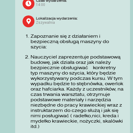
Czas wydarzenia:
14:00
Lokalizacja wydarzenia:
Zszywalnia
Zapoznanie się z działaniem i
bezpieczną obsługą maszyny do
szycia:
Nauczyciel zaprezentuje podstawową
budowę, jak działa oraz jak należy
bezpiecznie obsługiwać konkretny
typ maszyny do szycia, który będzie
wykorzystywany podczas kursu. W tym
wypadku będzie to stębnówka, owerlok
oraz hafciarka. Każdy z uczestników, na
czas trwania warsztatu, otrzymuje
podstawowe materiały i narzędzia
niezbędne do pracy krawieckiej wraz z
instruktarzem do czego służą i jak się
nimi posługiwać ( radełko,nici, kreda i
mydełko krawieckie, nożyczki, skalówki
itd.)