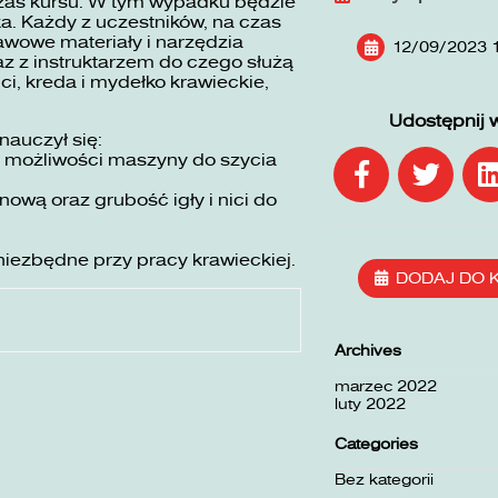
zas kursu. W tym wypadku będzie
ka. Każdy z uczestników, na czas
awowe materiały i narzędzia
12/09/2023 
z z instruktarzem do czego służą
ici, kreda i mydełko krawieckie,
Udostępnij 
nauczył się:
ć możliwości maszyny do szycia
wą oraz grubość igły i nici do
niezbędne przy pracy krawieckiej.
DODAJ DO 
Archives
marzec 2022
luty 2022
Categories
Bez kategorii