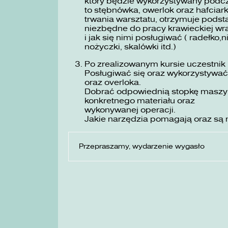
który będzie wykorzystywany podc
to stębnówka, owerlok oraz hafciar
trwania warsztatu, otrzymuje podst
niezbędne do pracy krawieckiej wra
i jak się nimi posługiwać ( radełko,n
nożyczki, skalówki itd.)
Po zrealizowanym kursie uczestnik 
Posługiwać się oraz wykorzystywa
oraz overloka.
Dobrać odpowiednią stopkę maszyno
konkretnego materiału oraz
wykonywanej operacji.
Jakie narzędzia pomagają oraz są 
Przepraszamy, wydarzenie wygasło