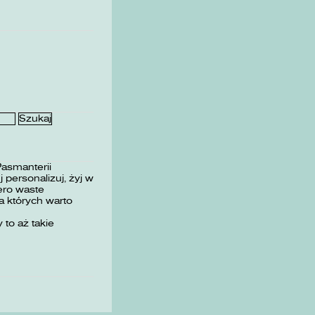
Pasmanterii
 personalizuj, żyj w
ero waste
 których warto
 to aż takie