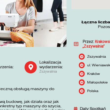
Łączna liczba
Pozos
Przez:
Krakows
„Zszywalnia”
Zszywalnia
Lokalizacja
ul. Wieniaws
rzenia:
wydarzenia:
Zszywalnia
Kraków
Małopolskie
pieczną obsługą maszyny do
Polska
ą budowę, jak działa oraz jak
nkretny typ maszyny do szycia,
Daty Spotkań