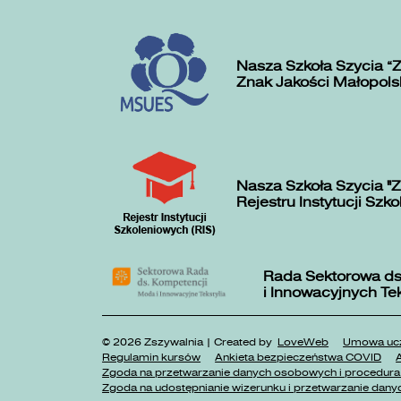
Nasza Szkoła Szycia „
Znak Jakości Małopols
Nasza Szkoła Szycia "Z
Rejestru Instytucji Szk
Rada Sektorowa ds
i Innowacyjnych Te
© 2026 Zszywalnia | Created by
LoveWeb
Umowa ucz
Regulamin kursów
Ankieta bezpieczeństwa COVID
A
Zgoda na przetwarzanie danych osobowych i procedura 
Zgoda na udostępnianie wizerunku i przetwarzanie danyc