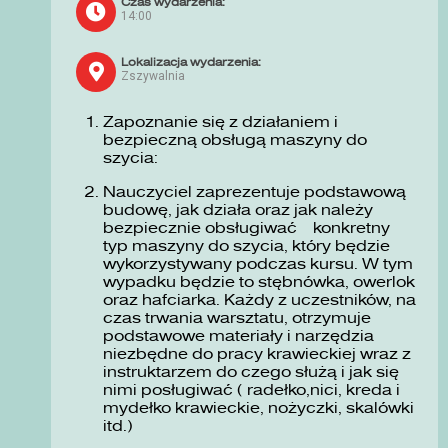
Czas wydarzenia:
14:00
Lokalizacja wydarzenia:
Zszywalnia
Zapoznanie się z działaniem i
bezpieczną obsługą maszyny do
szycia:
Nauczyciel zaprezentuje podstawową
budowę, jak działa oraz jak należy
bezpiecznie obsługiwać konkretny
typ maszyny do szycia, który będzie
wykorzystywany podczas kursu. W tym
wypadku będzie to stębnówka, owerlok
oraz hafciarka. Każdy z uczestników, na
czas trwania warsztatu, otrzymuje
podstawowe materiały i narzędzia
niezbędne do pracy krawieckiej wraz z
instruktarzem do czego służą i jak się
nimi posługiwać ( radełko,nici, kreda i
mydełko krawieckie, nożyczki, skalówki
itd.)