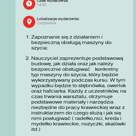
Czas wydarzenia:
14:00
Lokalizacja wydarzenia:
Zszywalnia
Zapoznanie się z działaniem i
bezpieczną obsługą maszyny do
szycia:
Nauczyciel zaprezentuje podstawową
budowę, jak działa oraz jak należy
bezpiecznie obsługiwać konkretny
typ maszyny do szycia, który będzie
wykorzystywany podczas kursu. W tym
wypadku będzie to stębnówka, owerlok
oraz hafciarka. Każdy z uczestników, na
czas trwania warsztatu, otrzymuje
podstawowe materiały i narzędzia
niezbędne do pracy krawieckiej wraz z
instruktarzem do czego służą i jak się
nimi posługiwać ( radełko,nici, kreda i
mydełko krawieckie, nożyczki, skalówki
itd.)