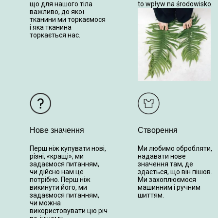
що для нашого тіла
to wpływ na środowisko.
важливо, до якої
тканини ми торкаємося
і яка тканина
торкається нас.
Нове значення
Створення
Перш ніж купувати нові,
Ми любимо обробляти,
різні, «кращі», ми
надавати нове
задаємося питанням,
значення там, де
чи дійсно нам це
здається, що він пішов.
потрібно. Перш ніж
Ми захоплюємося
викинути його, ми
машинним і ручним
задаємося питанням,
шиттям.
чи можна
використовувати цю річ