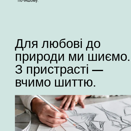
по-іншому.
Для любові до
природи ми шиємо.
З пристрасті —
вчимо шиттю.