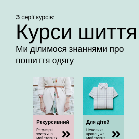
3 серії курсів:
Курси шиття
Ми ділимося знаннями про
пошиття одягу
Рекурсивний
Для дітей
Регулярні
Невелика
зустрічі в
кравецька
майстернях.
майстерня.