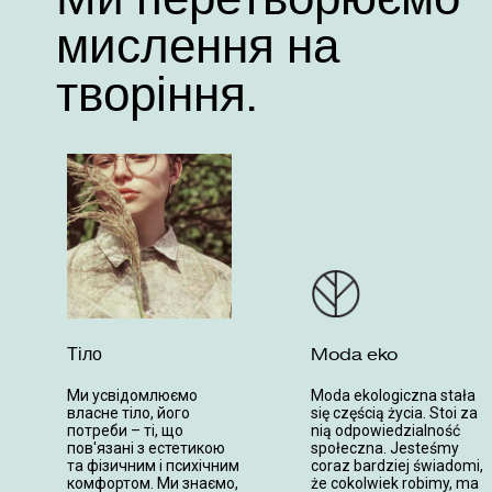
мислення на
творіння.
Тіло
Moda eko
Ми усвідомлюємо
Moda ekologiczna stała
власне тіло, його
się częścią życia. Stoi za
потреби – ті, що
nią odpowiedzialność
пов'язані з естетикою
społeczna. Jesteśmy
та фізичним і психічним
coraz bardziej świadomi,
комфортом. Ми знаємо,
że cokolwiek robimy, ma