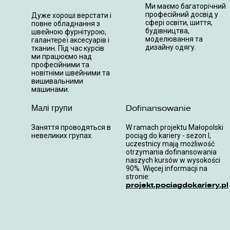
Ми маємо багаторічний
професійний досвід у
Дуже хороші верстати і
сфері освіти, шиття,
повне обладнання з
будівництва,
швейною фурнітурою,
моделювання та
галантереї аксесуарів і
дизайну одягу.
тканин. Під час курсів
ми працюємо над
професійними та
новітніми швейними та
вишивальними
машинами.
Малі групи
Dofinansowanie
Заняття проводяться в
W ramach projektu Małopolski
невеликих групах.
pociąg do kariery - sezon I,
uczestnicy mają możliwość
otrzymania dofinansowania
naszych kursów w wysokości
90%. Więcej informacji na
stronie:
projekt.pociagdokariery.pl