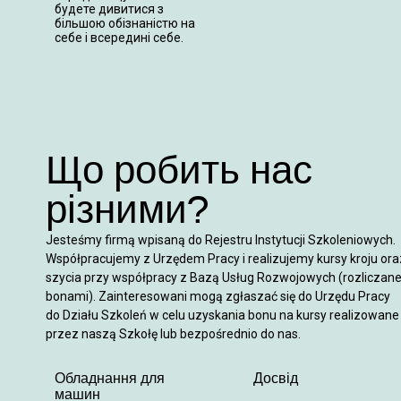
будете дивитися з
більшою обізнаністю на
себе і всередині себе.
Що робить нас
різними?
Jesteśmy firmą wpisaną do Rejestru Instytucji Szkoleniowych.
Współpracujemy z Urzędem Pracy i realizujemy kursy kroju ora
szycia przy współpracy z Bazą Usług Rozwojowych (rozliczan
bonami). Zainteresowani mogą zgłaszać się do Urzędu Pracy
do Działu Szkoleń w celu uzyskania bonu na kursy realizowane
przez naszą Szkołę lub bezpośrednio do nas.
Обладнання для
Досвід
машин