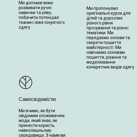
Ми допомагаємо
розвивати ручні
Ми пропонуємо
навички та уяву,
оригінальні курси для
побачити потенціал
дітей та дорослих
тканин і вже існуючого
різного рівня
одягу.
просування та різної
тематики. Ми
передаємо основи та
секрети пошиття
майстерності. Ми
навчаємо основам
пошиття, різання та
моделювання
конкретних видів одягу.
Самосвідомістю
Ми вчимо, як бути
свідомим споживачем
моди, який знає, як
принести користь
навколишньому
середовищу. З нами ви