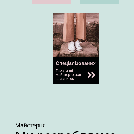
Спеціалізованих
Тематичні
майстер-класи
за запитом.
Майстерня